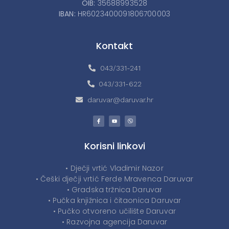
OIB:
35688993528
IBAN:
HR6023400091806700003
Kontakt
043/331-241
043/331-622
daruvar@daruvar.hr
Korisni linkovi
• Dječji vrtić Vladimir Nazor
• Češki dječji vrtić Ferde Mravenca Daruvar
• Gradska tržnica Daruvar
• Pučka knjižnica i čitaonica Daruvar
• Pučko otvoreno učilište Daruvar
• Razvojna agencija Daruvar