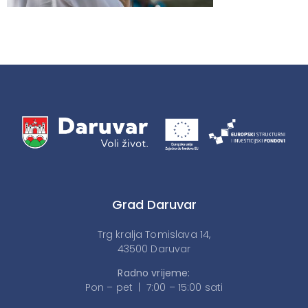
Grad Daruvar
Trg kralja Tomislava 14,
43500 Daruvar
Radno vrijeme:
Pon – pet | 7:00 – 15:00 sati