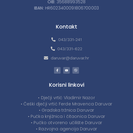
OIB:
35688993528
IBAN:
HR6023400091806700003
Kontakt
043/331-241
043/331-622
daruvar@daruvar.hr
Korisni linkovi
• Dječji vrtić Vladimir Nazor
• Češki dječji vrtić Ferde Mravenca Daruvar
• Gradska tržnica Daruvar
• Pučka knjižnica i čitaonica Daruvar
• Pučko otvoreno učilište Daruvar
• Razvojna agencija Daruvar