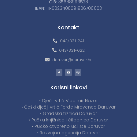
OIB:
35688993528
IBAN:
HR6023400091806700003
Kontakt
043/331-241
043/331-622
daruvar@daruvar.hr
Korisni linkovi
• Dječji vrtić Vladimir Nazor
• Češki dječji vrtić Ferde Mravenca Daruvar
• Gradska tržnica Daruvar
• Pučka knjižnica i čitaonica Daruvar
• Pučko otvoreno učilište Daruvar
• Razvojna agencija Daruvar