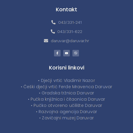
Kontakt
043/331-241
043/331-622
daruvar@daruvar.hr
Korisni linkovi
• Dječji vrtić Vladimir Nazor
• Češki dječji vrtić Ferde Mravenca Daruvar
• Gradska tržnica Daruvar
• Pučka knjižnica i čitaonica Daruvar
• Pučko otvoreno učilište Daruvar
• Razvojna agencija Daruvar
• Zavičajni muzej Daruvar