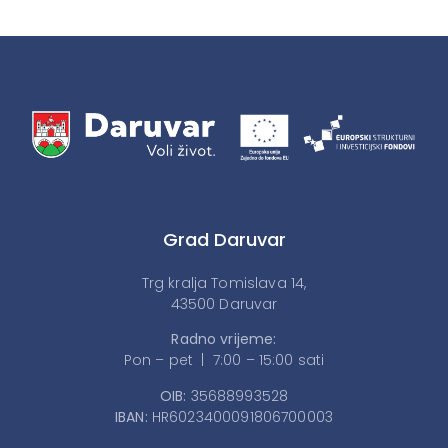
Grad Daruvar
Trg kralja Tomislava 14,
43500 Daruvar
Radno vrijeme:
Pon – pet | 7:00 – 15:00 sati
OIB:
35688993528
IBAN:
HR6023400091806700003