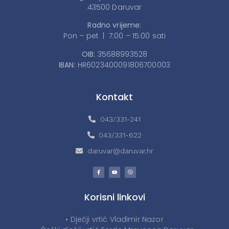
43500 Daruvar
Radno vrijeme:
Pon – pet | 7:00 – 15:00 sati
OIB:
35688993528
IBAN:
HR6023400091806700003
Kontakt
043/331-241
043/331-622
daruvar@daruvar.hr
Korisni linkovi
• Dječji vrtić Vladimir Nazor