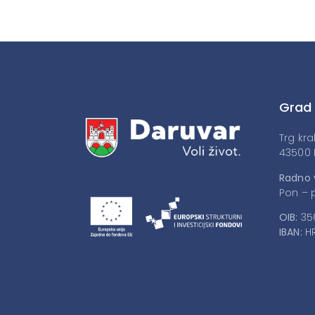
Grad
Trg kra
43500 
Radno 
Pon – p
OIB:
35
IBAN:
HR