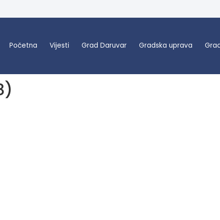
Početna
Vijesti
Grad Daruvar
Gradska uprava
Grad
8)