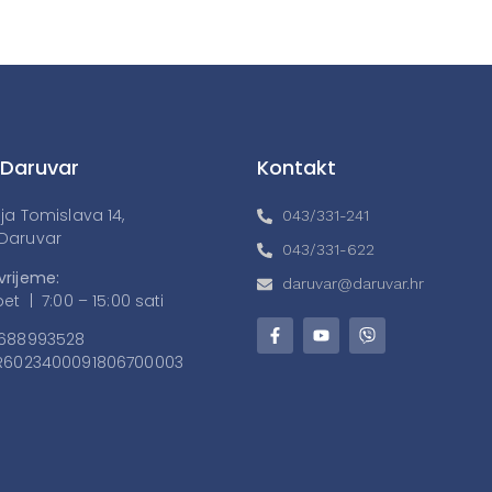
 Daruvar
Kontakt
lja Tomislava 14,
043/331-241
Daruvar
043/331-622
vrijeme:
daruvar@daruvar.hr
et | 7:00 – 15:00 sati
688993528
6023400091806700003