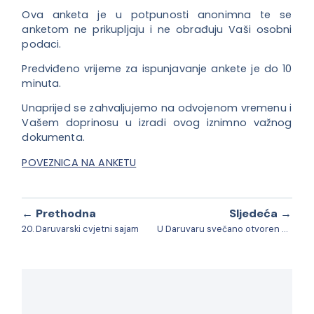
Ova anketa je u potpunosti anonimna te se
anketom ne prikupljaju i ne obrađuju Vaši osobni
podaci.
Predviđeno vrijeme za ispunjavanje ankete je do 10
minuta.
Unaprijed se zahvaljujemo na odvojenom vremenu i
Vašem doprinosu u izradi ovog iznimno važnog
dokumenta.
POVEZNICA NA ANKETU
← Prethodna
Sljedeća →
20. Daruvarski cvjetni sajam
U Daruvaru svečano otvoren dograđeni dio Češkog dječjeg vrtića Ferde Mravenca