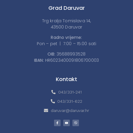
Grad Daruvar
Trg kralja Tomislava 14,
43500 Daruvar
Radno vrijeme:
Pon – pet | 7:00 – 15:00 sati
OIB:
35688993528
IBAN:
HR6023400091806700003
Kontakt
043/331-241
043/331-622
daruvar@daruvar.hr