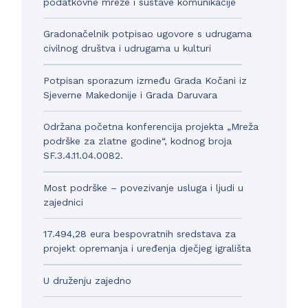
podatkovne mreže i sustave komunikacije
Gradonačelnik potpisao ugovore s udrugama
civilnog društva i udrugama u kulturi
Potpisan sporazum između Grada Kočani iz
Sjeverne Makedonije i Grada Daruvara
Održana početna konferencija projekta „Mreža
podrške za zlatne godine“, kodnog broja
SF.3.4.11.04.0082.
Most podrške – povezivanje usluga i ljudi u
zajednici
17.494,28 eura bespovratnih sredstava za
projekt opremanja i uređenja dječjeg igrališta
U druženju zajedno