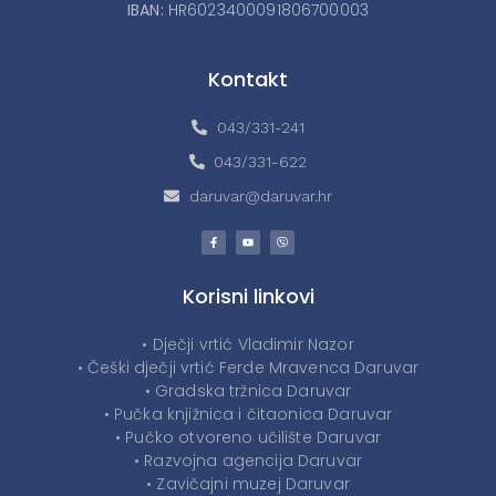
IBAN:
HR6023400091806700003
Kontakt
043/331-241
043/331-622
daruvar@daruvar.hr
Korisni linkovi
• Dječji vrtić Vladimir Nazor
• Češki dječji vrtić Ferde Mravenca Daruvar
• Gradska tržnica Daruvar
• Pučka knjižnica i čitaonica Daruvar
• Pučko otvoreno učilište Daruvar
• Razvojna agencija Daruvar
• Zavičajni muzej Daruvar