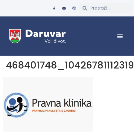
468401748_104267811123