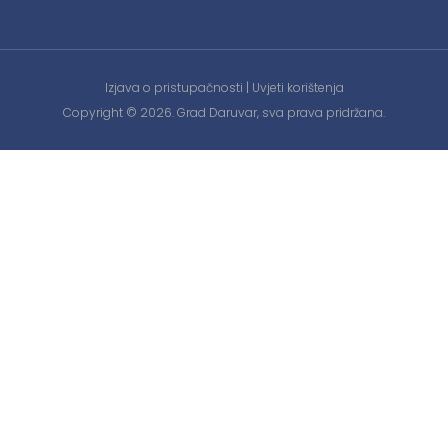
Izjava o pristupačnosti
|
Uvjeti korištenja
Copyright © 2026. Grad Daruvar, sva prava pridržana.