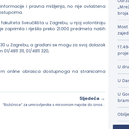
Održa
nformacije i pravna mišljenja, no nije ovlaštena
„Mrež
postupcima.
broja
fakulteta Sveučilišta u Zagrebu, u njoj volontiraju
Most 
e zaprimila i riješila preko 21.000 predmeta naših
zajed
ci 30 u Zagrebu, a građani se mogu za svoj dolazak
17.49
01/4811 311, 01/4811 320,
proje
U dru
tem online obrasca dostupnoga na stranicama
U Dar
U Gor
Sljedeća →
bram
“Božićnice” za umirovljenike s mirovinom najviše do iznosa 650,00 €
Obilj