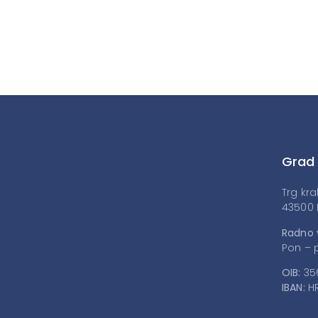
Grad
Trg kra
43500 
Radno 
Pon – p
OIB:
35
IBAN:
HR