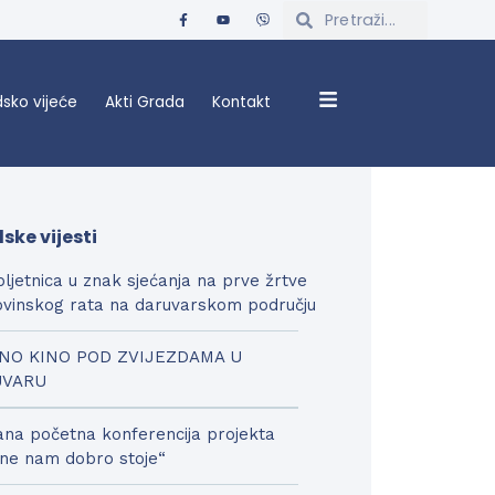
sko vijeće
Akti Grada
Kontakt
ske vijesti
bljetnica u znak sjećanja na prve žrtve
vinskog rata na daruvarskom području
NO KINO POD ZVIJEZDAMA U
UVARU
na početna konferencija projekta
ne nam dobro stoje“