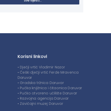
Sve vijesti...
Korisni linkovi
• Dječji vrtić Vladimir Nazor
• Češki dječji vrtić Ferde Mravenca
Daruvar
• Gradska tržnica Daruvar
• Pučka knjižnica i čitaonica Daruvar
• Pučko otvoreno učilište Daruvar
• Razvojna agencija Daruvar
• Zavičajni muzej Daruvar