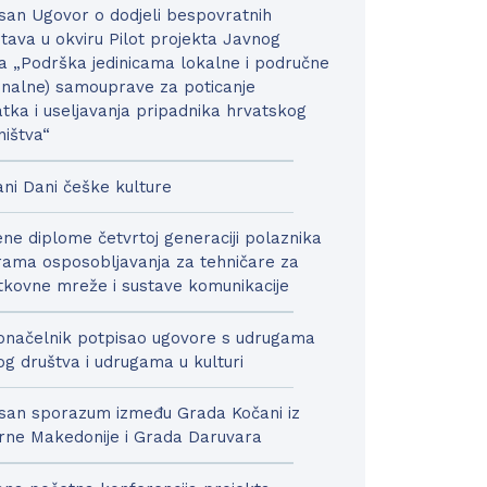
san Ugovor o dodjeli bespovratnih
tava u okviru Pilot projekta Javnog
a „Podrška jedinicama lokalne i područne
onalne) samouprave za poticanje
tka i useljavanja pripadnika hrvatskog
ništva“
ni Dani češke kulture
ne diplome četvrtoj generaciji polaznika
ama osposobljavanja za tehničare za
kovne mreže i sustave komunikacije
načelnik potpisao ugovore s udrugama
nog društva i udrugama u kulturi
san sporazum između Grada Kočani iz
rne Makedonije i Grada Daruvara