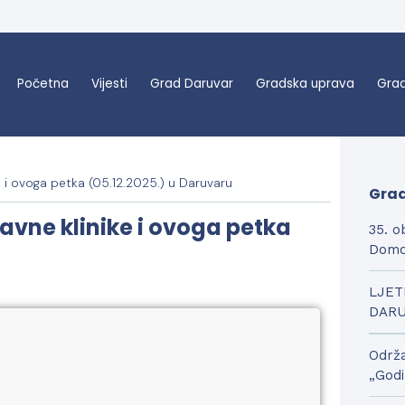
Početna
Vijesti
Grad Daruvar
Gradska uprava
Grad
 i ovoga petka (05.12.2025.) u Daruvaru
Grad
vne klinike i ovoga petka
35. o
Domo
LJET
DAR
Održa
„Godi