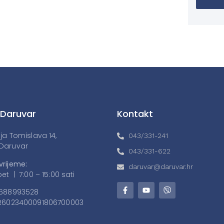
 Daruvar
Kontakt
lja Tomislava 14,
043/331-241
Daruvar
043/331-622
vrijeme:
daruvar@daruvar.hr
et | 7:00 – 15:00 sati
688993528
6023400091806700003