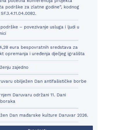
na početna konferencija projekta
a podrške za zlatne godine“, kodnog
 SF.3.4.11.04.0082.
podrške – povezivanje usluga i ljudi u
nici
4,28 eura bespovratnih sredstava za
kt opremanja i uređenja dječjeg igrališta
ženju zajedno
uvaru obilježen Dan antifašističke borbe
njem Daruvaru održani 11. Dani
boraka
ežen Dan mađarske kulture Daruvar 2026.