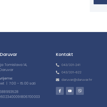
 Daruvar
Kontakt
lja Tomislava 14,
043/331-241
Daruvar
043/331-622
vrijeme:
daruvar@daruvar.hr
et | 7:00 – 15:00 sati
688993528
6023400091806700003