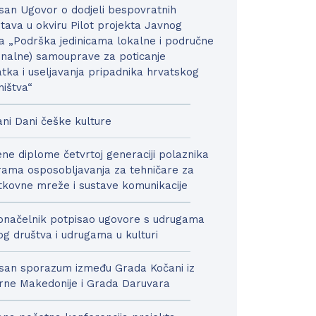
san Ugovor o dodjeli bespovratnih
tava u okviru Pilot projekta Javnog
a „Podrška jedinicama lokalne i područne
onalne) samouprave za poticanje
tka i useljavanja pripadnika hrvatskog
ništva“
ni Dani češke kulture
ne diplome četvrtoj generaciji polaznika
ama osposobljavanja za tehničare za
kovne mreže i sustave komunikacije
načelnik potpisao ugovore s udrugama
nog društva i udrugama u kulturi
san sporazum između Grada Kočani iz
rne Makedonije i Grada Daruvara