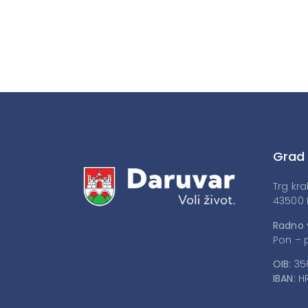
Grad
Trg kra
43500 
Radno 
Pon – p
OIB:
35
IBAN:
HR