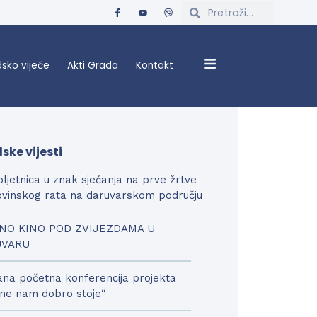
sko vijeće
Akti Grada
Kontakt
ske vijesti
bljetnica u znak sjećanja na prve žrtve
vinskog rata na daruvarskom području
NO KINO POD ZVIJEZDAMA U
UVARU
na početna konferencija projekta
ne nam dobro stoje“