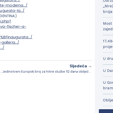
Održa
arte-moderna…/
„Mrež
augurata-la…/
broja
GENTINA)
x.php?
Most 
va-fischer-a-
zajed
B%BFinaugurata…/
17.49
galleria…/
proje
r…/
U dru
Sljedeća →
U Dar
Bjelovarsko-bilogorski župan Marko Marušić u posjetu Daruvaru
Jedinstveni Europski broj za hitne službe 112 dana obilježava 31 godinu postojanja
U Gor
bram
Obilj