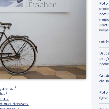
Potpi
sreds
poziv
(regi
povra
iselje
Održa
Uruče
progr
podat
Grado
civil
alleria…/
Potpi
la…/
Sjeve
ria…/
la-sua-daruvar/
naugurata…/