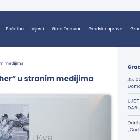
Početna
Vijesti
Grad Daruvar
Gradska uprava
Grad
nim medijima
Grad
cher“ u stranim medijima
35. o
Domo
LJET
DAR
Održa
„Godi