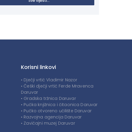
Sve vijesti...
Korisni linkovi
• Dječji vrtić Vladimir Nazor
• Češki dječji vrtić Ferde Mravenca
Daruvar
• Gradska tržnica Daruvar
• Pučka knjižnica i čitaonica Daruvar
• Pučko otvoreno učilište Daruvar
• Razvojna agencija Daruvar
• Zavičajni muzej Daruvar