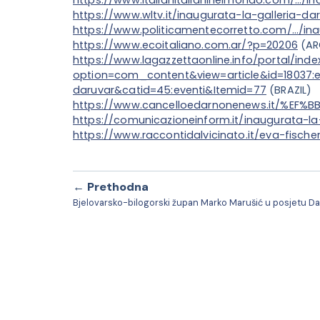
https://www.wltv.it/inaugurata-la-galleria-d
https://www.politicamentecorretto.com/…/in
https://www.ecoitaliano.com.ar/?p=20206
(AR
https://www.lagazzettaonline.info/portal/inde
option=com_content&view=article&id=18037:e
daruvar&catid=45:eventi&Itemid=77
(BRAZIL)
https://www.cancelloedarnonenews.it/%EF%B
https://comunicazioneinform.it/inaugurata-la-
https://www.raccontidalvicinato.it/eva-fische
← Prethodna