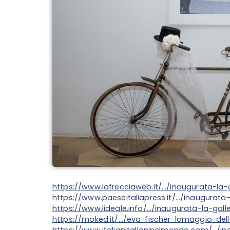
https://www.lafrecciaweb.it/…/inaugurata-la-g
https://www.paeseitaliapress.it/…/inaugurata-
https://www.lideale.info/…/inaugurata-la-galle
https://moked.it/…/eva-fischer-lomaggio-del
https://www.italianitalianinelmondo.com/…/i