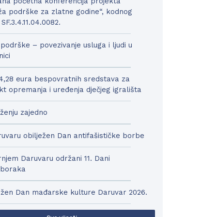
na početna konferencija projekta
a podrške za zlatne godine“, kodnog
 SF.3.4.11.04.0082.
podrške – povezivanje usluga i ljudi u
nici
4,28 eura bespovratnih sredstava za
kt opremanja i uređenja dječjeg igrališta
ženju zajedno
uvaru obilježen Dan antifašističke borbe
njem Daruvaru održani 11. Dani
boraka
ežen Dan mađarske kulture Daruvar 2026.