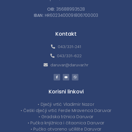
OIB:
35688993528
IBAN:
HR6023400091806700003
Kontakt
043/331-241
043/331-622
daruvar@daruvar.hr
Korisni linkovi
• Dječji vrtić Vladimir Nazor
• Češki dječji vrtić Ferde Mravenca Daruvar
• Gradska tržnica Daruvar
• Pučka knjižnica i čitaonica Daruvar
• Pučko otvoreno učilište Daruvar