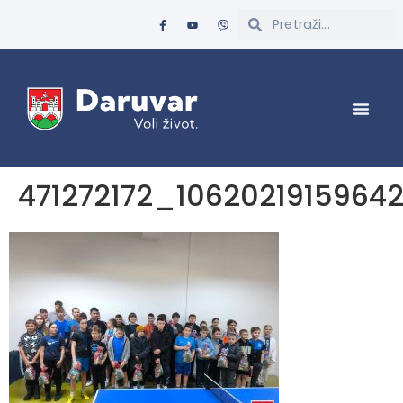
471272172_106202191596