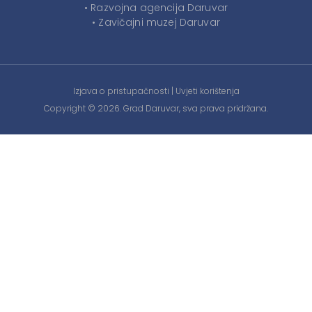
• Razvojna agencija Daruvar
• Zavičajni muzej Daruvar
Izjava o pristupačnosti
|
Uvjeti korištenja
Copyright © 2026. Grad Daruvar, sva prava pridržana.