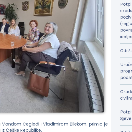
Potpi
sreds
poziv
(regi
povra
iselje
Održa
Uruče
progr
podat
Grado
civil
Potpi
Sjeve
 Vandom Cegledi i Vladimirom Bilekom, primio je
 iz Češke Republike.