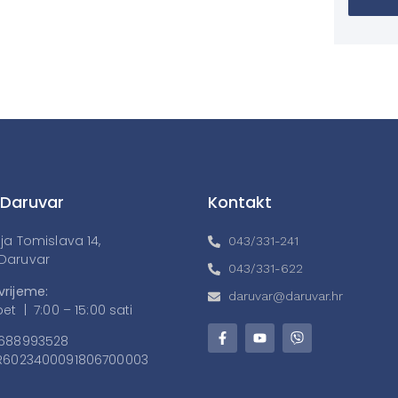
 Daruvar
Kontakt
lja Tomislava 14,
043/331-241
Daruvar
043/331-622
vrijeme:
daruvar@daruvar.hr
et | 7:00 – 15:00 sati
688993528
6023400091806700003