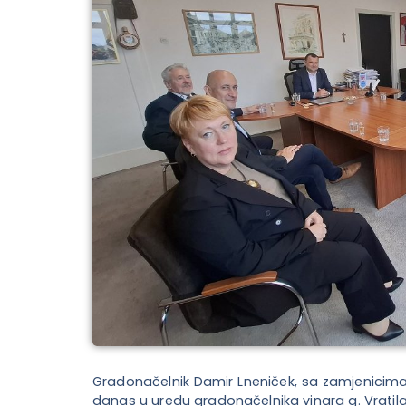
Gradonačelnik Damir Lneniček, sa zamjenicima
danas u uredu gradonačelnika vinara g. Vratila