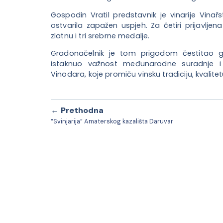
Gospodin Vratil predstavnik je vinarije Vinař
ostvarila zapažen uspjeh. Za četiri prijavljen
zlatnu i tri srebrne medalje.
Gradonačelnik je tom prigodom čestitao 
istaknuo važnost međunarodne suradnje i 
Vinodara, koje promiču vinsku tradiciju, kvalitet
← Prethodna
“Svinjarija” Amaterskog kazališta Daruvar