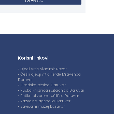
Sve vijesti...
Korisni linkovi
• Dječji vrtić Vladimir Nazor
• Češki dječji vrtić Ferde Mravenca
Daruvar
• Gradska tržnica Daruvar
• Pučka knjižnica i čitaonica Daruvar
• Pučko otvoreno učilište Daruvar
• Razvojna agencija Daruvar
• Zavičajni muzej Daruvar