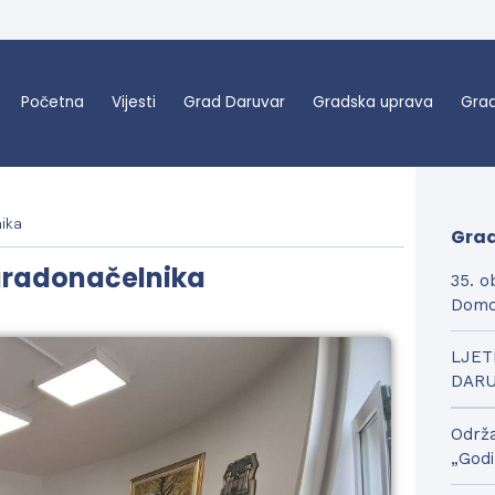
Početna
Vijesti
Grad Daruvar
Gradska uprava
Grad
nika
Grad
 gradonačelnika
35. o
Domo
LJET
DAR
Održa
„Godi