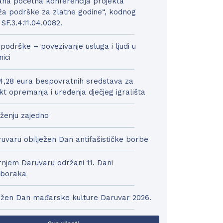
na početna konferencija projekta
a podrške za zlatne godine“, kodnog
 SF.3.4.11.04.0082.
podrške – povezivanje usluga i ljudi u
nici
4,28 eura bespovratnih sredstava za
kt opremanja i uređenja dječjeg igrališta
ženju zajedno
uvaru obilježen Dan antifašističke borbe
njem Daruvaru održani 11. Dani
boraka
ežen Dan mađarske kulture Daruvar 2026.