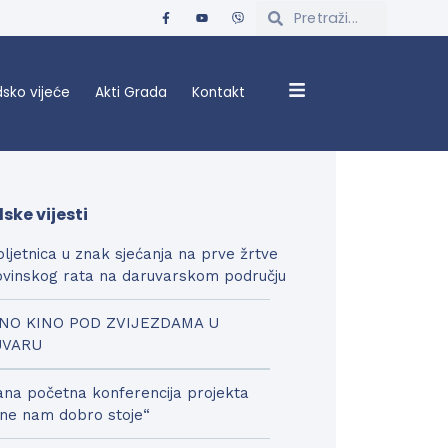
sko vijeće
Akti Grada
Kontakt
ske vijesti
bljetnica u znak sjećanja na prve žrtve
vinskog rata na daruvarskom području
NO KINO POD ZVIJEZDAMA U
UVARU
na početna konferencija projekta
ne nam dobro stoje“