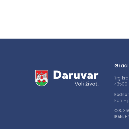
Grad
Trg kra
43500 
Radno 
Pon – p
OIB:
35
IBAN:
HR