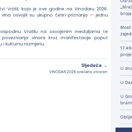
Održa
„Mrež
ství Vrátil, koja je ove godine na Vinodaru 2026.
broja
a vina osvojili su ukupno četiri priznanja — jednu
Most 
gospodinu Vratilu na osvojenim medaljama te
zajed
povezivanja vinara kroz manifestacije poput
u i kulturnu razmjenu.
17.49
proje
Sljedeća →
U dru
VINODAR 2026 svečano otvoren
U Dar
U Gor
bram
Obilj