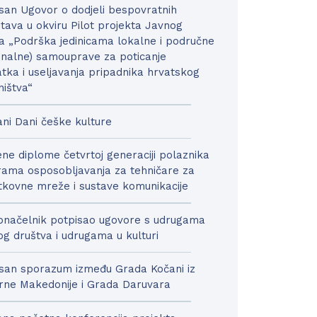
san Ugovor o dodjeli bespovratnih
tava u okviru Pilot projekta Javnog
a „Podrška jedinicama lokalne i područne
onalne) samouprave za poticanje
tka i useljavanja pripadnika hrvatskog
ništva“
ni Dani češke kulture
ne diplome četvrtoj generaciji polaznika
ama osposobljavanja za tehničare za
kovne mreže i sustave komunikacije
načelnik potpisao ugovore s udrugama
nog društva i udrugama u kulturi
san sporazum između Grada Kočani iz
rne Makedonije i Grada Daruvara