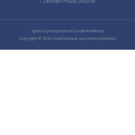
• Zavičajni muzej Daruvar
Izjava o pristupačnosti
|
Uvjeti korištenja
Copyright © 2026. Grad Daruvar, sva prava pridržana.