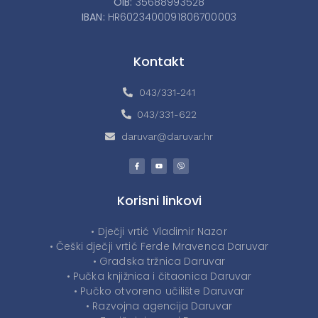
OIB:
35688993528
IBAN:
HR6023400091806700003
Kontakt
043/331-241
043/331-622
daruvar@daruvar.hr
Korisni linkovi
• Dječji vrtić Vladimir Nazor
• Češki dječji vrtić Ferde Mravenca Daruvar
• Gradska tržnica Daruvar
• Pučka knjižnica i čitaonica Daruvar
• Pučko otvoreno učilište Daruvar
• Razvojna agencija Daruvar