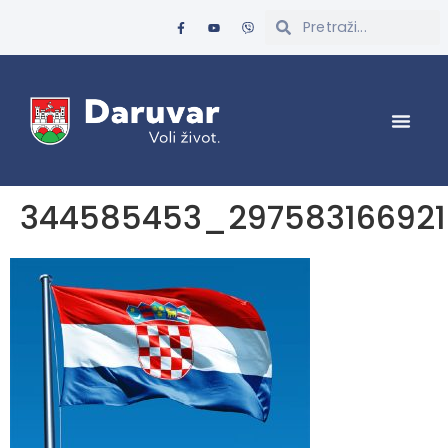
344585453_29758316692