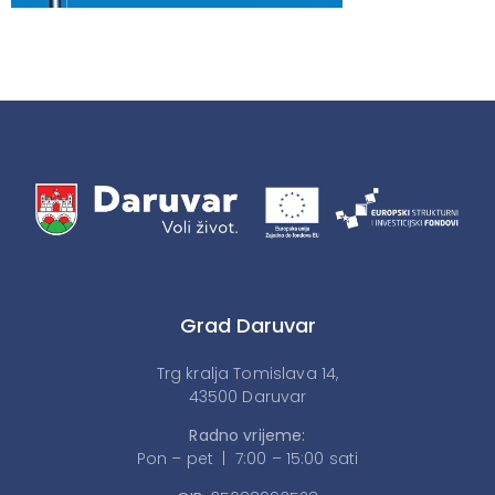
Grad Daruvar
Trg kralja Tomislava 14,
43500 Daruvar
Radno vrijeme:
Pon – pet | 7:00 – 15:00 sati