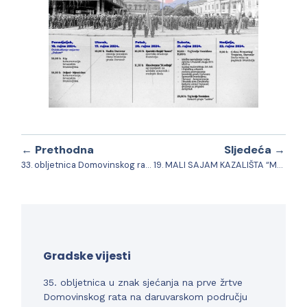
← Prethodna
Sljedeća →
33. obljetnica Domovinskog rata, Dan branitelja grada Daruvara
19. MALI SAJAM KAZALIŠTA “Maska” Daruvar
Gradske vijesti
35. obljetnica u znak sjećanja na prve žrtve
Domovinskog rata na daruvarskom području