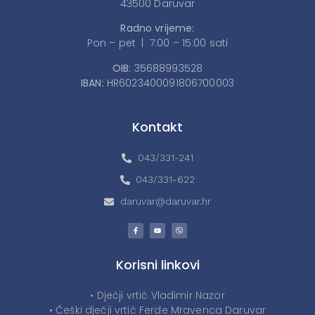
43500 Daruvar
Radno vrijeme:
Pon – pet | 7:00 – 15:00 sati
OIB:
35688993528
IBAN:
HR6023400091806700003
Kontakt
043/331-241
043/331-622
daruvar@daruvar.hr
Korisni linkovi
• Dječji vrtić Vladimir Nazor
• Češki dječji vrtić Ferde Mravenca Daruvar