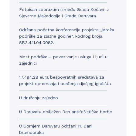
Potpisan sporazum između Grada Kočani iz
Sjeverne Makedonije i Grada Daruvara
Održana početna konferencija projekta „Mreža
podrške za zlatne godine“, kodnog broja
SF.3.4.11.04.0082.
Most podrške – povezivanje usluga i ljudi u
zajednici
17.494,28 eura bespovratnih sredstava za
projekt opremanja i uređenja dječjeg igrališta
U druženju zajedno
U Daruvaru obilježen Dan antifašističke borbe
U Gornjem Daruvaru održani 11. Dani
bramboraka