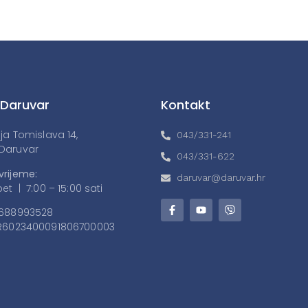
 Daruvar
Kontakt
lja Tomislava 14,
043/331-241
Daruvar
043/331-622
vrijeme:
daruvar@daruvar.hr
et | 7:00 – 15:00 sati
688993528
6023400091806700003