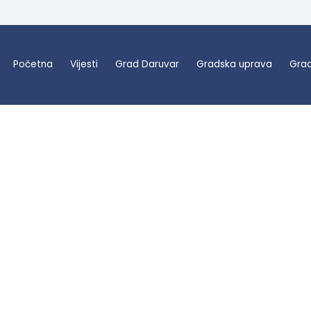
Početna
Vijesti
Grad Daruvar
Gradska uprava
Grad