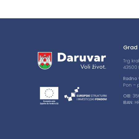
Grad
Trg kra
43500 
Radno 
Pon – p
OIB:
35
IBAN:
HR