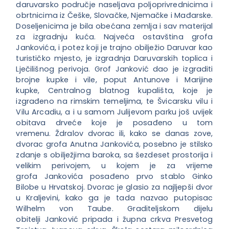
daruvarsko područje naseljava poljoprivrednicima i
obrtnicima iz Češke, Slovačke, Njemačke i Mađarske.
Doseljenicima je bila obećana zemlja i sav materijal
za izgradnju kuća. Najveća ostavština grofa
Jankovića, i potez koji je trajno obilježio Daruvar kao
turističko mjesto, je izgradnja Daruvarskih toplica i
Lječilišnog perivoja. Grof Janković dao je izgraditi
brojne kupke i vile, poput Antunove i Marijine
kupke, Centralnog blatnog kupališta, koje je
izgrađeno na rimskim temeljima, te Švicarsku vilu i
Vilu Arcadiu, a i u samom Julijevom parku još uvijek
obitava drveće koje je posađeno u tom
vremenu. Ždralov dvorac ili, kako se danas zove,
dvorac grofa Anutna Jankovića, posebno je stilsko
zdanje s obilježjima baroka, sa šezdeset prostorija i
velikim perivojem, u kojem je za vrijeme
grofa Jankovića posađeno prvo stablo Ginko
Bilobe u Hrvatskoj. Dvorac je glasio za najljepši dvor
u Kraljevini, kako ga je tada nazvao putopisac
Wilhelm von Taube. Graditeljskom dijelu
obitelji Janković pripada i župna crkva Presvetog