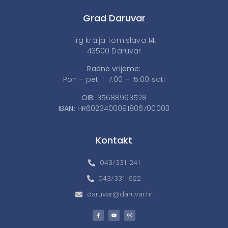
Grad Daruvar
Trg kralja Tomislava 14,
43500 Daruvar
Radno vrijeme:
Pon – pet | 7:00 – 15:00 sati
OIB:
35688993528
IBAN:
HR6023400091806700003
Kontakt
043/331-241
043/331-622
daruvar@daruvar.hr