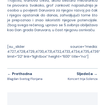
Trojstva, Ivanova crkva, Škola sestara milosrdnica
te pivovara. Svakako, grof Janković najzaslužnija je
osoba u povijesti Daruvara za njegov razvoj pa čak
i njegov opstanak do danas, zahvaljujući tome što
je prepoznao i znao iskoristiti njegove potencijale.
Zbog svega rečenog, upravo se 5.svibnja obilježava
kao Dan grada Daruvara, u čast njegovu osnivaču.
[su_slider source=”media:
4727,4728,4729,4730,4731,4732,4733,4734,4735,4736″
limit=”32″ link=”lightbox” height=”600″ title=”no”]
← Prethodna
Sljedeća →
Blagdan Svetog Florijana
Koncert trija Solenza