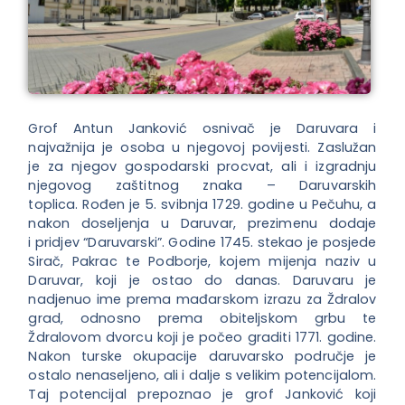
Grof Antun Janković osnivač je Daruvara i
najvažnija je osoba u njegovoj povijesti. Zaslužan
je za njegov gospodarski procvat, ali i izgradnju
njegovog zaštitnog znaka – Daruvarskih
toplica. Rođen je 5. svibnja 1729. godine u Pečuhu, a
nakon doseljenja u Daruvar, prezimenu dodaje
i pridjev “Daruvarski”. Godine 1745. stekao je posjede
Sirač, Pakrac te Podborje, kojem mijenja naziv u
Daruvar, koji je ostao do danas. Daruvaru je
nadjenuo ime prema mađarskom izrazu za Ždralov
grad, odnosno prema obiteljskom grbu te
Ždralovom dvorcu koji je počeo graditi 1771. godine.
Nakon turske okupacije daruvarsko područje je
ostalo nenaseljeno, ali i dalje s velikim potencijalom.
Taj potencijal prepoznao je grof Janković koji