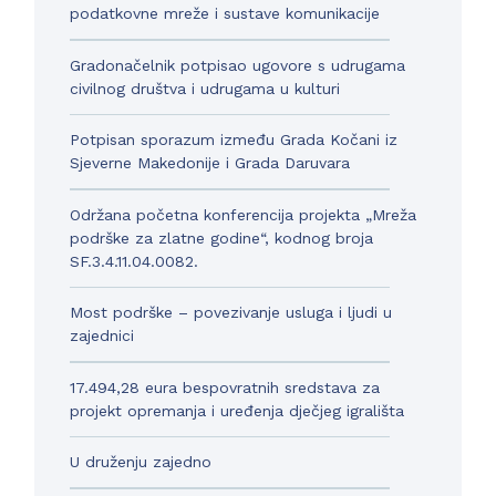
podatkovne mreže i sustave komunikacije
Gradonačelnik potpisao ugovore s udrugama
civilnog društva i udrugama u kulturi
Potpisan sporazum između Grada Kočani iz
Sjeverne Makedonije i Grada Daruvara
Održana početna konferencija projekta „Mreža
podrške za zlatne godine“, kodnog broja
SF.3.4.11.04.0082.
Most podrške – povezivanje usluga i ljudi u
zajednici
17.494,28 eura bespovratnih sredstava za
projekt opremanja i uređenja dječjeg igrališta
U druženju zajedno