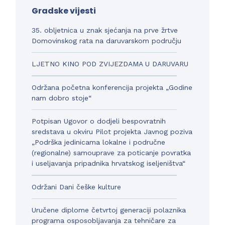
Gradske vijesti
35. obljetnica u znak sjećanja na prve žrtve
Domovinskog rata na daruvarskom području
LJETNO KINO POD ZVIJEZDAMA U DARUVARU
Održana početna konferencija projekta „Godine
nam dobro stoje“
Potpisan Ugovor o dodjeli bespovratnih
sredstava u okviru Pilot projekta Javnog poziva
„Podrška jedinicama lokalne i područne
(regionalne) samouprave za poticanje povratka
i useljavanja pripadnika hrvatskog iseljeništva“
Održani Dani češke kulture
Uručene diplome četvrtoj generaciji polaznika
programa osposobljavanja za tehničare za