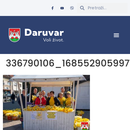
336790106_16855290599