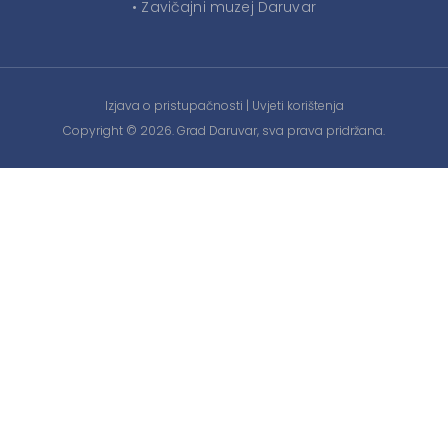
• Zavičajni muzej Daruvar
Izjava o pristupačnosti
|
Uvjeti korištenja
Copyright © 2026. Grad Daruvar, sva prava pridržana.