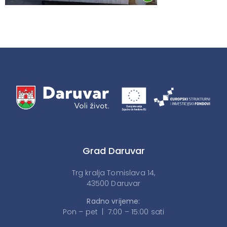
Grad Daruvar
Trg kralja Tomislava 14,
43500 Daruvar
Radno vrijeme:
Pon – pet | 7:00 – 15:00 sati