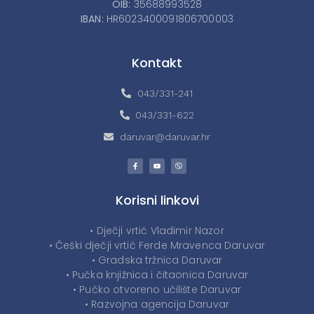
OIB:
35688993528
IBAN:
HR6023400091806700003
Kontakt
043/331-241
043/331-622
daruvar@daruvar.hr
Korisni linkovi
• Dječji vrtić Vladimir Nazor
• Češki dječji vrtić Ferde Mravenca Daruvar
• Gradska tržnica Daruvar
• Pučka knjižnica i čitaonica Daruvar
• Pučko otvoreno učilište Daruvar
• Razvojna agencija Daruvar