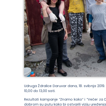
Udruga Ždralice Daruvar dana, 18. svibnja 2019
10,00 do 13,00 sati.
Rezultati kampanje “Znamo kako” i “Večer za D
dobrom su putu kako bi ostvarili viziju uređenja 