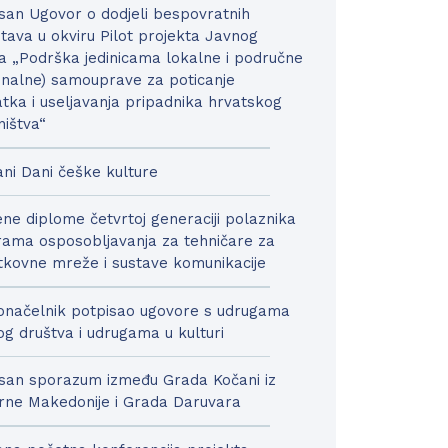
san Ugovor o dodjeli bespovratnih
tava u okviru Pilot projekta Javnog
a „Podrška jedinicama lokalne i područne
onalne) samouprave za poticanje
tka i useljavanja pripadnika hrvatskog
ništva“
ni Dani češke kulture
ne diplome četvrtoj generaciji polaznika
ama osposobljavanja za tehničare za
kovne mreže i sustave komunikacije
načelnik potpisao ugovore s udrugama
nog društva i udrugama u kulturi
san sporazum između Grada Kočani iz
rne Makedonije i Grada Daruvara