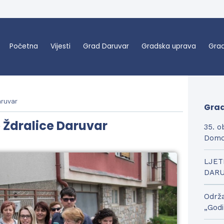
Početna
Vijesti
Grad Daruvar
Gradska uprava
Grad
aruvar
Grad
 Ždralice Daruvar
35. o
Domo
LJET
DAR
Održa
„Godi