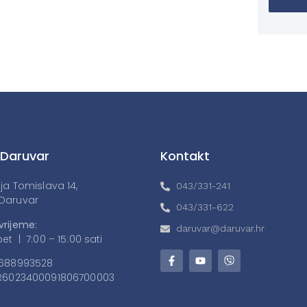
 Daruvar
Kontakt
lja Tomislava 14,
043/331-241
Daruvar
043/331-622
vrijeme:
daruvar@daruvar.hr
et | 7:00 – 15:00 sati
688993528
6023400091806700003