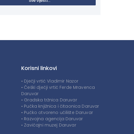
Sve vijesti...
Korisni linkovi
• Dječji vrtić Vladimir Nazor
• Češki dječji vrtić Ferde Mravenca
Daruvar
• Gradska tržnica Daruvar
• Pučka knjižnica i čitaonica Daruvar
• Pučko otvoreno učilište Daruvar
• Razvojna agencija Daruvar
• Zavičajni muzej Daruvar