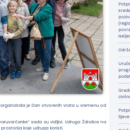
Potpi
sreds
poziv
(regi
povra
iselje
Održa
Uruče
progr
podat
Grado
civil
. organizirala je Dan otvorenih vrata u vremenu od
Potpi
Sjeve
aruvarčanke” sada su vidljivi. Udruga Ždralice na
prostorija koje udruga koristi.