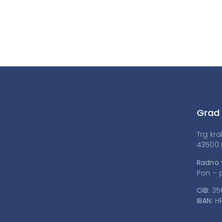
Grad
Trg kra
43500 
Radno 
Pon – p
OIB:
35
IBAN:
HR