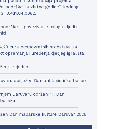
na početna konferencija projekta
a podrške za zlatne godine“, kodnog
 SF.3.4.11.04.0082.
podrške – povezivanje usluga i ljudi u
nici
4,28 eura bespovratnih sredstava za
kt opremanja i uređenja dječjeg igrališta
ženju zajedno
uvaru obilježen Dan antifašističke borbe
njem Daruvaru održani 11. Dani
boraka
ežen Dan mađarske kulture Daruvar 2026.