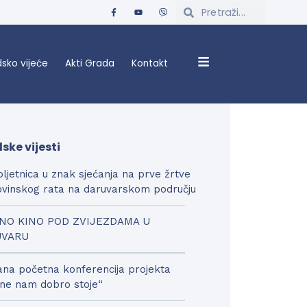
sko vijeće
Akti Grada
Kontakt
ske vijesti
bljetnica u znak sjećanja na prve žrtve
vinskog rata na daruvarskom području
NO KINO POD ZVIJEZDAMA U
UVARU
na početna konferencija projekta
ne nam dobro stoje“