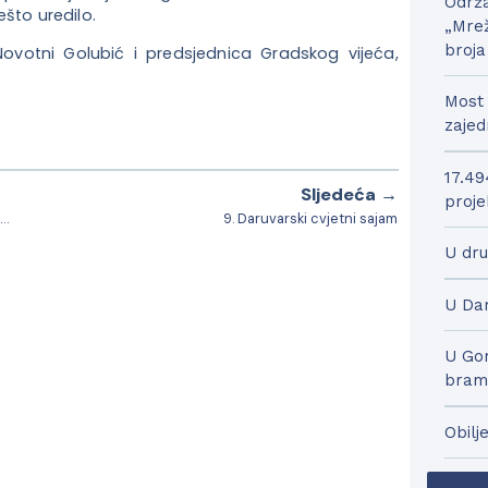
Održa
što uredilo.
„Mrež
broja
Novotni Golubić i predsjednica Gradskog vijeća,
Most 
zajed
17.49
Sljedeća →
proje
Održane su tri radionice na kojima je pojašnjena procedura prijave na LAG natječaj
9. Daruvarski cvjetni sajam
U dru
U Dar
U Gor
bram
Obilj