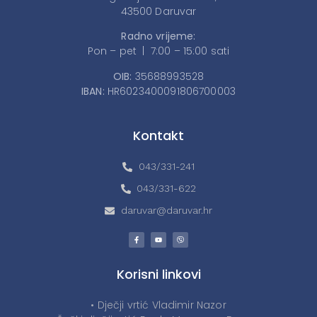
43500 Daruvar
Radno vrijeme:
Pon – pet | 7:00 – 15:00 sati
OIB:
35688993528
IBAN:
HR6023400091806700003
Kontakt
043/331-241
043/331-622
daruvar@daruvar.hr
Korisni linkovi
• Dječji vrtić Vladimir Nazor