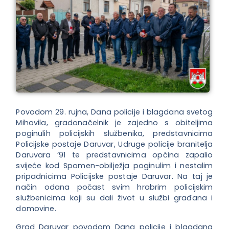
Povodom 29. rujna, Dana policije i blagdana svetog
Mihovila, gradonačelnik je zajedno s obiteljima
poginulih policijskih službenika, predstavnicima
Policijske postaje Daruvar, Udruge policije branitelja
Daruvara ’91 te predstavnicima općina zapalio
svijeće kod Spomen-obilježja poginulim i nestalim
pripadnicima Policijske postaje Daruvar. Na taj je
način odana počast svim hrabrim policijskim
službenicima koji su dali život u službi građana i
domovine.
Grad Daruvar povodom Dana policije i blagdana