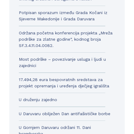
Potpisan sporazum između Grada Kočani iz
Sjeverne Makedonije i Grada Daruvara
Održana početna konferencija projekta „Mreža
podrške za zlatne godine“, kodnog broja
SF.3.4.11.04.0082.
Most podrške – povezivanje usluga i ljudi u
zajednici
17.494,28 eura bespovratnih sredstava za
projekt opremanja i uređenja dječjeg igrališta
U druženju zajedno
U Daruvaru obilježen Dan antifašističke borbe
U Gornjem Daruvaru održani 11. Dani
bramboraka