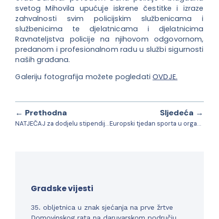
svetog Mihovila upućuje iskrene čestitke i izraze
zahvalnosti svim policijskim službenicama i
službenicima te djelatnicama i djelatnicima
Ravnateljstva policije na njihovom odgovornom,
predanom i profesionalnom radu u službi sigurnosti
naših građana.
Galeriju fotografija možete pogledati
OVDJE.
← Prethodna
Sljedeća →
NATJEČAJ za dodjelu stipendija učenicima i studentima s područja Grada Daruvara u akademskoj godini 2025./2026.
Europski tjedan sporta u organizaciji Veteranskog centra Daruvar
Gradske vijesti
35. obljetnica u znak sjećanja na prve žrtve
Domovinskog rata na daruvarskom području