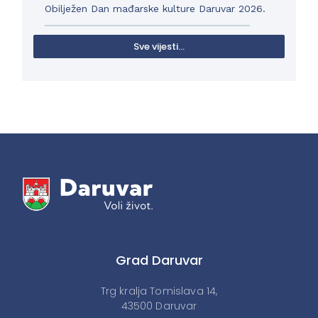
Obilježen Dan mađarske kulture Daruvar 2026.
Sve vijesti...
Grad Daruvar
Trg kralja Tomislava 14,
43500 Daruvar