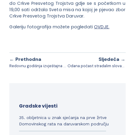
do Crkve Presvetog Trojstva gdje se s početkom u
19,00 sati održala Sveta misa na kojoj je pjevao zbor
Crkve Presvetog Trojstva Daruvar.
Galeriju fotografija možete pogledati
OVDJE.
← Prethodna
Sljedeća →
Redovnu godišnja izvještajna Skupština udruge HVIDR-a Daruvar
Odana počast stradalim slovačkim građanima koji su pomagali Hrvatskoj tijekom Domovinskog rata
Gradske vijesti
35. obljetnica u znak sjećanja na prve žrtve
Domovinskog rata na daruvarskom području