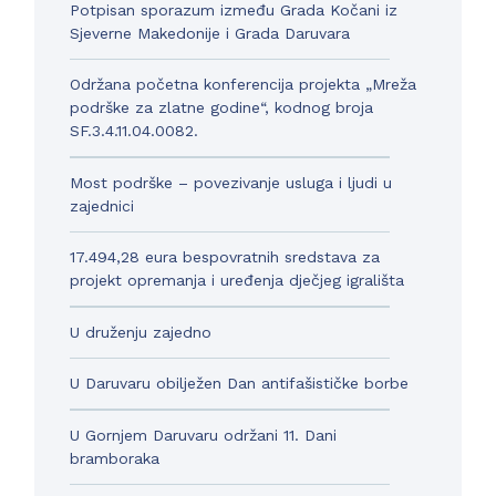
Potpisan sporazum između Grada Kočani iz
Sjeverne Makedonije i Grada Daruvara
Održana početna konferencija projekta „Mreža
podrške za zlatne godine“, kodnog broja
SF.3.4.11.04.0082.
Most podrške – povezivanje usluga i ljudi u
zajednici
17.494,28 eura bespovratnih sredstava za
projekt opremanja i uređenja dječjeg igrališta
U druženju zajedno
U Daruvaru obilježen Dan antifašističke borbe
U Gornjem Daruvaru održani 11. Dani
bramboraka