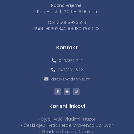
Radno vrijeme:
Pon – pet | 7:00 – 15:00 sati
OIB:
35688993528
IBAN:
HR6023400091806700003
Kontakt
043/331-241
043/331-622
daruvar@daruvar.hr
Korisni linkovi
• Dječji vrtić Vladimir Nazor
• Češki dječji vrtić Ferde Mravenca Daruvar
• Gradska tržnica Daruvar