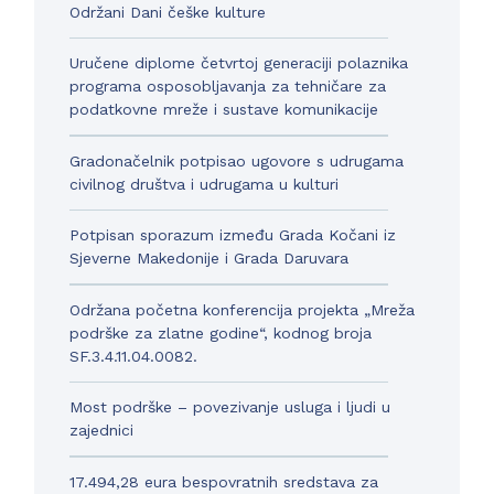
Održani Dani češke kulture
Uručene diplome četvrtoj generaciji polaznika
programa osposobljavanja za tehničare za
podatkovne mreže i sustave komunikacije
Gradonačelnik potpisao ugovore s udrugama
civilnog društva i udrugama u kulturi
Potpisan sporazum između Grada Kočani iz
Sjeverne Makedonije i Grada Daruvara
Održana početna konferencija projekta „Mreža
podrške za zlatne godine“, kodnog broja
SF.3.4.11.04.0082.
Most podrške – povezivanje usluga i ljudi u
zajednici
17.494,28 eura bespovratnih sredstava za