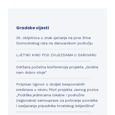
Gradske vijesti
35. obljetnica u znak sjećanja na prve žrtve
Domovinskog rata na daruvarskom području
LJETNO KINO POD ZVIJEZDAMA U DARUVARU
Održana početna konferencija projekta „Godine
nam dobro stoje“
Potpisan Ugovor o dodjeli bespovratnih
sredstava u okviru Pilot projekta Javnog poziva
„Podrška jedinicama lokalne i područne
(regionalne) samouprave za poticanje povratka
i useljavanja pripadnika hrvatskog iseljeništva“