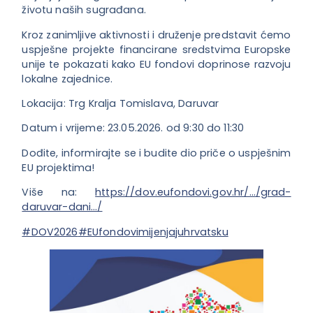
životu naših sugrađana.
Kroz zanimljive aktivnosti i druženje predstavit ćemo
uspješne projekte financirane sredstvima Europske
unije te pokazati kako EU fondovi doprinose razvoju
lokalne zajednice.
Lokacija: Trg Kralja Tomislava, Daruvar
Datum i vrijeme: 23.05.2026. od 9:30 do 11:30
Dođite, informirajte se i budite dio priče o uspješnim
EU projektima!
Više na:
https://dov.eufondovi.gov.hr/…/grad-
daruvar-dani…/
#DOV2026
#EUfondovimijenjajuhrvatsku