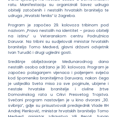
ratu. Manifestaciju su organizirali Savez udruga
obitelji zatočenih i nestalih hrvatskih branitelja te
udruga „Hrvatski feniks“ iz Zagreba.
Program je započeo 29. kolovoza tribinom pod
nazivom „Pravo nestalih na identitet – pravo obitelji
na istinu“ u Veteranskom centru Podružnica
Daruvar. Na tribini su sudjelovali ministar hrvatskih
branitelja Tomo Medved, glavni državni odvjetnik
Ivan Turudić i drugi ugledni gosti.
Središnje obilježavanje Međunarodnog dana
nestalih osoba održano je 30. kolovoza. Program je
započeo polaganjem vijenaca i paljenjem svijeća
kod Spomenika braniteljima Daruvara, nakon čega
je uslijedila Sveta misa za sve poginule, ubijene i
nestale hrvatske branitelje i civilne žrtve
Domovinskog rata u Crkvi Presvetog Trojstva.
Svečani program nastavljen je u kino dvorani „30.
svibnja“, gdje su prisustvovali predsjednik Vlade RH
Andrej Plenković, ministar hrvatskih branitelja Tomo
Medved, ministar zdravstva Vili Beroš, župan