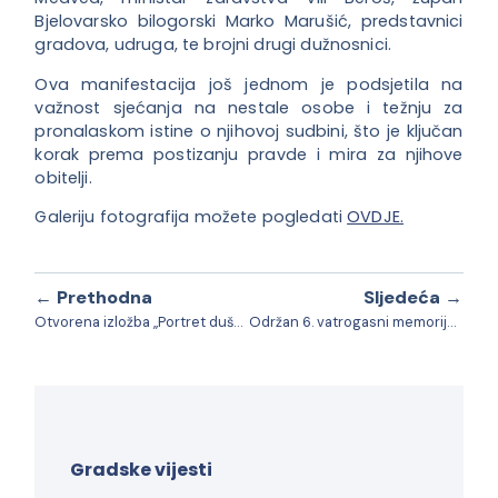
Bjelovarsko bilogorski Marko Marušić, predstavnici
gradova, udruga, te brojni drugi dužnosnici.
Ova manifestacija još jednom je podsjetila na
važnost sjećanja na nestale osobe i težnju za
pronalaskom istine o njihovoj sudbini, što je ključan
korak prema postizanju pravde i mira za njihove
obitelji.
Galeriju fotografija možete pogledati
OVDJE.
← Prethodna
Sljedeća →
Otvorena izložba „Portret duše“ umjetnice Tanje Čubrilo
Održan 6. vatrogasni memorijalni turnir Memorijal „Darko Kral“ u Ljudevit Selu
Gradske vijesti