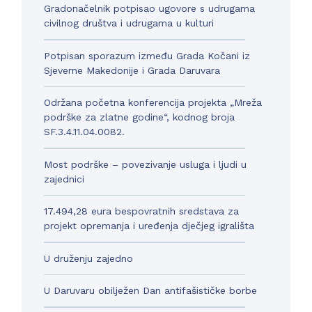
Gradonačelnik potpisao ugovore s udrugama
civilnog društva i udrugama u kulturi
Potpisan sporazum između Grada Kočani iz
Sjeverne Makedonije i Grada Daruvara
Održana početna konferencija projekta „Mreža
podrške za zlatne godine“, kodnog broja
SF.3.4.11.04.0082.
Most podrške – povezivanje usluga i ljudi u
zajednici
17.494,28 eura bespovratnih sredstava za
projekt opremanja i uređenja dječjeg igrališta
U druženju zajedno
U Daruvaru obilježen Dan antifašističke borbe