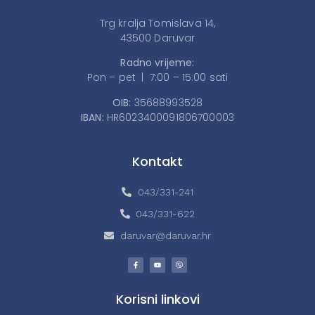
Trg kralja Tomislava 14,
43500 Daruvar
Radno vrijeme:
Pon – pet | 7:00 – 15:00 sati
OIB:
35688993528
IBAN:
HR6023400091806700003
Kontakt
043/331-241
043/331-622
daruvar@daruvar.hr
Korisni linkovi