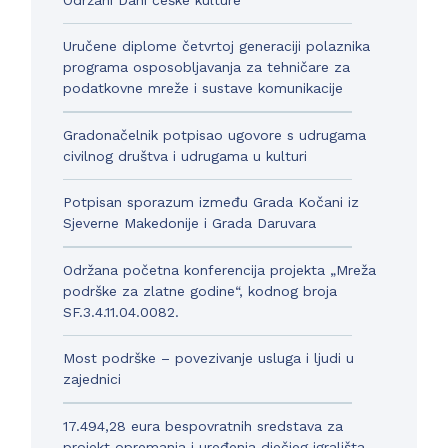
Uručene diplome četvrtoj generaciji polaznika
programa osposobljavanja za tehničare za
podatkovne mreže i sustave komunikacije
Gradonačelnik potpisao ugovore s udrugama
civilnog društva i udrugama u kulturi
Potpisan sporazum između Grada Kočani iz
Sjeverne Makedonije i Grada Daruvara
Održana početna konferencija projekta „Mreža
podrške za zlatne godine“, kodnog broja
SF.3.4.11.04.0082.
Most podrške – povezivanje usluga i ljudi u
zajednici
17.494,28 eura bespovratnih sredstava za
projekt opremanja i uređenja dječjeg igrališta