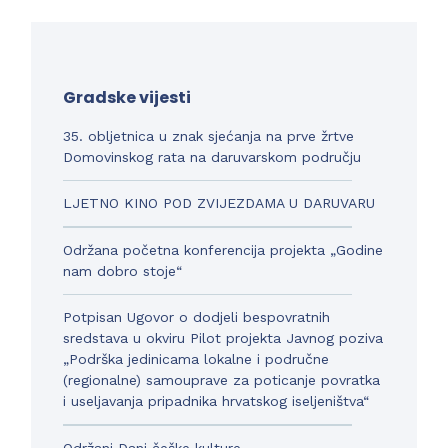
Gradske vijesti
35. obljetnica u znak sjećanja na prve žrtve
Domovinskog rata na daruvarskom području
LJETNO KINO POD ZVIJEZDAMA U DARUVARU
Održana početna konferencija projekta „Godine
nam dobro stoje“
Potpisan Ugovor o dodjeli bespovratnih
sredstava u okviru Pilot projekta Javnog poziva
„Podrška jedinicama lokalne i područne
(regionalne) samouprave za poticanje povratka
i useljavanja pripadnika hrvatskog iseljeništva“
Održani Dani češke kulture