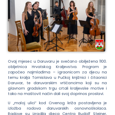
Ovaj mjesec u Daruvaru je svečano obilježena 1100.
obljetnica Hrvatskog Kraljevstva. Program je
započeo najmlađima – igraonicom za djecu na
temu kralja Tomislava u Pučkoj knjižnici i čitaonici
Daruvar, te daruvarskim vrtićancima koji su na
glavnom gradskom trgu crtali kraljevske motive i
tako na maštovit način dali svoj doprinos proslavi.
U „maloj ulici“ kod Crvenog križa postavljena je
izložba radova daruvarskih osnovnoškolaca.
Radove su izradila djeca Centra Rudolf Steiner,