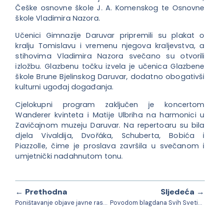
Češke osnovne škole J. A. Komenskog te Osnovne
škole Vladimira Nazora.
Učenici Gimnazije Daruvar pripremili su plakat o
kralju Tomislavu i vremenu njegova kraljevstva, a
stihovima Vladimira Nazora svečano su otvorili
izložbu. Glazbenu točku izvela je učenica Glazbene
škole Brune Bjelinskog Daruvar, dodatno obogativši
kulturni ugođaj događanja.
Cjelokupni program zaključen je koncertom
Wanderer kvinteta i Matije Ulbriha na harmonici u
Zavičajnom muzeju Daruvar. Na repertoaru su bila
djela Vivaldija, Dvořáka, Schuberta, Bobića i
Piazzolle, čime je proslava završila u svečanom i
umjetnički nadahnutom tonu.
← Prethodna
Sljedeća →
Poništavanje objave javne rasprave o Prijedlogu izmjene i dopune Prostornog plana uređenja Grada Daruvara
Povodom blagdana Svih Svetih u Daruvaru odana počast svim poginulima u obrani Republike Hrvatske