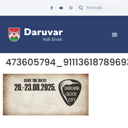
473605794_911136187896