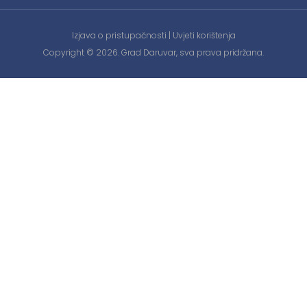
Izjava o pristupačnosti
|
Uvjeti korištenja
Copyright © 2026. Grad Daruvar, sva prava pridržana.