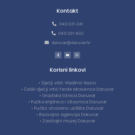
Kontakt
043/331-241
043/331-622
daruvar@daruvar.hr
Korisni linkovi
• Dječji vrtić Vladimir Nazor
• Češki dječji vrtić Ferde Mravenca Daruvar
• Gradska tržnica Daruvar
• Pučka knjižnica i čitaonica Daruvar
• Pučko otvoreno učilište Daruvar
• Razvojna agencija Daruvar
• Zavičajni muzej Daruvar