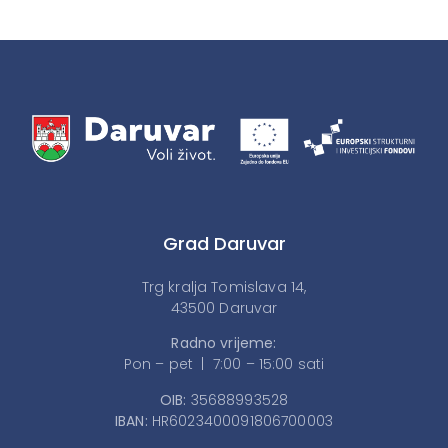
Grad Daruvar
Trg kralja Tomislava 14,
43500 Daruvar
Radno vrijeme:
Pon – pet | 7:00 – 15:00 sati
OIB:
35688993528
IBAN:
HR6023400091806700003