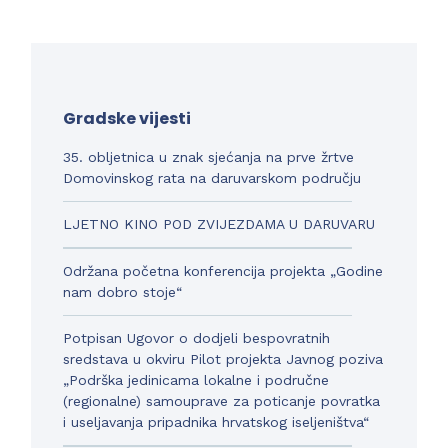
Gradske vijesti
35. obljetnica u znak sjećanja na prve žrtve
Domovinskog rata na daruvarskom području
LJETNO KINO POD ZVIJEZDAMA U DARUVARU
Održana početna konferencija projekta „Godine
nam dobro stoje“
Potpisan Ugovor o dodjeli bespovratnih
sredstava u okviru Pilot projekta Javnog poziva
„Podrška jedinicama lokalne i područne
(regionalne) samouprave za poticanje povratka
i useljavanja pripadnika hrvatskog iseljeništva“