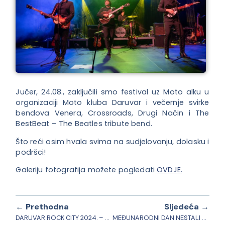
Jučer, 24.08., zaključili smo festival uz Moto alku u
organizaciji Moto kluba Daruvar i večernje svirke
bendova Venera, Crossroads, Drugi Način i The
BestBeat – The Beatles tribute bend.
Što reći osim hvala svima na sudjelovanju, dolasku i
podršci!
Galeriju fotografija možete pogledati
OVDJE.
← Prethodna
Sljedeća →
DARUVAR ROCK CITY 2024. – petak
MEĐUNARODNI DAN NESTALI OSOBA