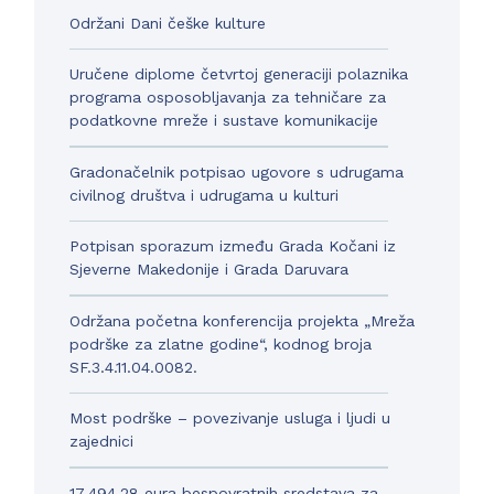
Održani Dani češke kulture
Uručene diplome četvrtoj generaciji polaznika
programa osposobljavanja za tehničare za
podatkovne mreže i sustave komunikacije
Gradonačelnik potpisao ugovore s udrugama
civilnog društva i udrugama u kulturi
Potpisan sporazum između Grada Kočani iz
Sjeverne Makedonije i Grada Daruvara
Održana početna konferencija projekta „Mreža
podrške za zlatne godine“, kodnog broja
SF.3.4.11.04.0082.
Most podrške – povezivanje usluga i ljudi u
zajednici
17.494,28 eura bespovratnih sredstava za