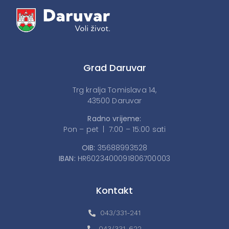
Grad Daruvar
Trg kralja Tomislava 14,
43500 Daruvar
Radno vrijeme:
Pon – pet | 7:00 – 15:00 sati
OIB:
35688993528
IBAN:
HR6023400091806700003
Kontakt
043/331-241
043/331-622