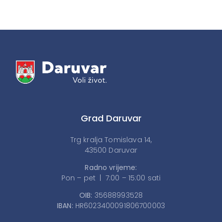
Grad Daruvar
Trg kralja Tomislava 14,
43500 Daruvar
Radno vrijeme:
Pon – pet | 7:00 – 15:00 sati
OIB:
35688993528
IBAN:
HR6023400091806700003