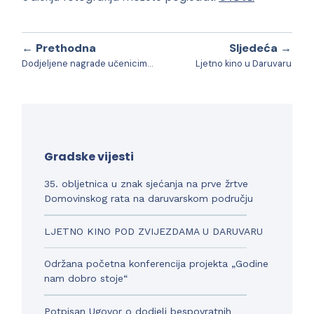
← Prethodna
Sljedeća →
Dodjeljene nagrade učenicima za izuzetne rezultate koje su postigli na državnim i međunarodnim natjecanjima te izvannastavnim aktivnostima i smotrama
Ljetno kino u Daruvaru
Gradske vijesti
35. obljetnica u znak sjećanja na prve žrtve
Domovinskog rata na daruvarskom području
LJETNO KINO POD ZVIJEZDAMA U DARUVARU
Održana početna konferencija projekta „Godine
nam dobro stoje“
Potpisan Ugovor o dodjeli bespovratnih