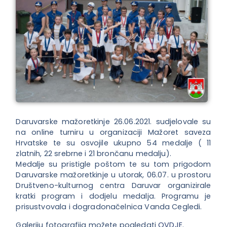
Daruvarske mažoretkinje 26.06.2021. sudjelovale su
na online turniru u organizaciji Mažoret saveza
Hrvatske te su osvojile ukupno 54 medalje ( 11
zlatnih, 22 srebrne i 21 brončanu medalju).
Medalje su pristigle poštom te su tom prigodom
Daruvarske mažoretkinje u utorak, 06.07. u prostoru
Društveno-kulturnog centra Daruvar organizirale
kratki program i dodjelu medalja. Programu je
prisustvovala i dogradonačelnica Vanda Cegledi.
Galeriju fotografija možete pogledati
OVDJE.