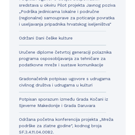
sredstava u okviru Pilot projekta Javnog poziva
„Podrška jedinicama lokalne i područne
(regionalne) samouprave za poticanje povratka
i useljavanja pripadnika hrvatskog iseljeništva“
Održani Dani češke kulture
Uručene diplome četvrtoj generaciji polaznika
programa osposobljavanja za tehničare za
podatkovne mreže i sustave komunikacije
Gradonačelnik potpisao ugovore s udrugama
civilnog društva i udrugama u kulturi
Potpisan sporazum između Grada Kočani iz
Sjeverne Makedonije i Grada Daruvara
Održana početna konferencija projekta „Mreža
podrške za zlatne godine“, kodnog broja
SF.3.4.11.04.0082.