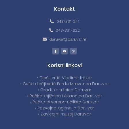
Kontakt
043/331-241
043/331-622
daruvar@daruvar.hr
Korisni linkovi
• Dječji vrtić Vladimir Nazor
• Češki dječji vrtić Ferde Mravenca Daruvar
• Gradska tržnica Daruvar
• Pučka knjižnica i čitaonica Daruvar
• Pučko otvoreno učilište Daruvar
• Razvojna agencija Daruvar
• Zavičajni muzej Daruvar