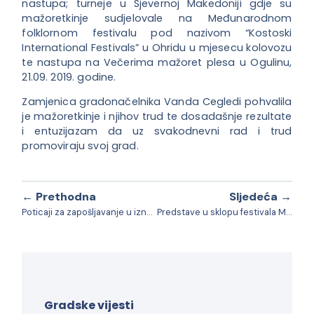
nastupa; turneje u Sjevernoj Makedoniji gdje su
mažoretkinje sudjelovale na Međunarodnom
folklornom festivalu pod nazivom “Kostoski
International Festivals” u Ohridu u mjesecu kolovozu
te nastupa na Večerima mažoret plesa u Ogulinu,
21.09. 2019. godine.
Zamjenica gradonačelnika Vanda Cegledi pohvalila
je mažoretkinje i njihov trud te dosadašnje rezultate
i entuzijazam da uz svakodnevni rad i trud
promoviraju svoj grad.
← Prethodna
Sljedeća →
Poticaji za zapošljavanje u iznosu od 5.000 do 15.000 kuna
Predstave u sklopu festivala MASKA
Gradske vijesti