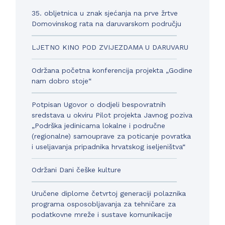
35. obljetnica u znak sjećanja na prve žrtve
Domovinskog rata na daruvarskom području
LJETNO KINO POD ZVIJEZDAMA U DARUVARU
Održana početna konferencija projekta „Godine
nam dobro stoje“
Potpisan Ugovor o dodjeli bespovratnih
sredstava u okviru Pilot projekta Javnog poziva
„Podrška jedinicama lokalne i područne
(regionalne) samouprave za poticanje povratka
i useljavanja pripadnika hrvatskog iseljeništva“
Održani Dani češke kulture
Uručene diplome četvrtoj generaciji polaznika
programa osposobljavanja za tehničare za
podatkovne mreže i sustave komunikacije