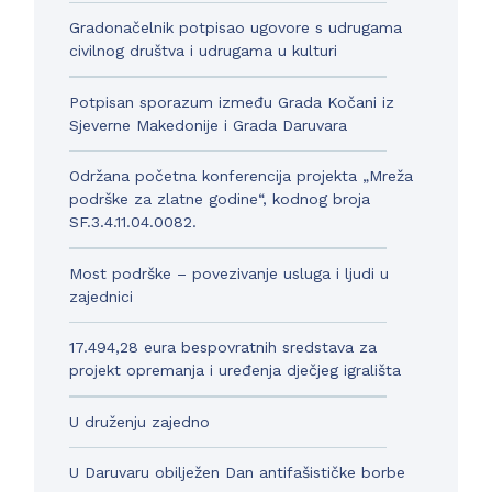
Gradonačelnik potpisao ugovore s udrugama
civilnog društva i udrugama u kulturi
Potpisan sporazum između Grada Kočani iz
Sjeverne Makedonije i Grada Daruvara
Održana početna konferencija projekta „Mreža
podrške za zlatne godine“, kodnog broja
SF.3.4.11.04.0082.
Most podrške – povezivanje usluga i ljudi u
zajednici
17.494,28 eura bespovratnih sredstava za
projekt opremanja i uređenja dječjeg igrališta
U druženju zajedno
U Daruvaru obilježen Dan antifašističke borbe