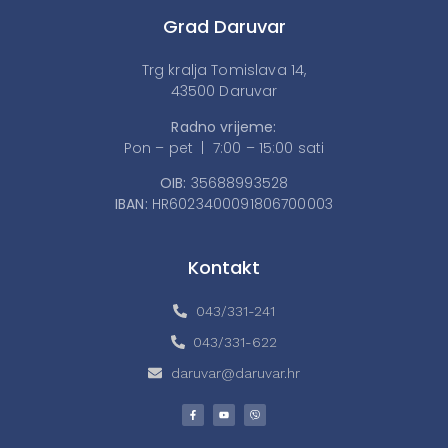
Grad Daruvar
Trg kralja Tomislava 14,
43500 Daruvar
Radno vrijeme:
Pon – pet | 7:00 – 15:00 sati
OIB:
35688993528
IBAN:
HR6023400091806700003
Kontakt
043/331-241
043/331-622
daruvar@daruvar.hr