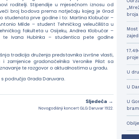
Održa
hovi roditelji. Stipendije u mjesečnom iznosu od
„Mrež
ajveći broj bodova prema natječaju kojeg je Grad
broja
ro studenata prve godine i to: Martina Klobučar –
Antonio Milde – student Tehničkog veleučilišta u
Most 
tehničkog fakulteta u Osijeku, Andrea Klobučar –
zajed
bu te Ivana Hubinka – studentica pete godine
17.49
ja tradicija druženja predstavnika izvršne vlasti,
proje
 i zamjenice gradonačelnika Veronike Pilat sa
upoznavanje te razgovor o aktualnostima u gradu.
U dru
a s područja Grada Daruvara.
U Dar
Sljedeća →
U Gor
Novogodišnji koncert GLG Daruvar 1922.
bram
Obilj