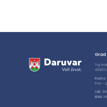
Grad
Trg kra
43500 
Radno 
Pon – p
OIB:
35
IBAN:
HR