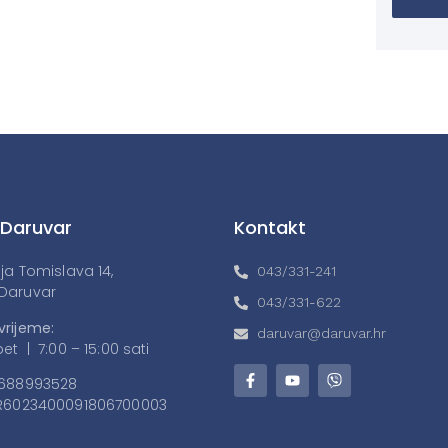
 Daruvar
Kontakt
lja Tomislava 14,
043/331-241
Daruvar
043/331-622
vrijeme:
daruvar@daruvar.hr
et | 7:00 – 15:00 sati
688993528
6023400091806700003