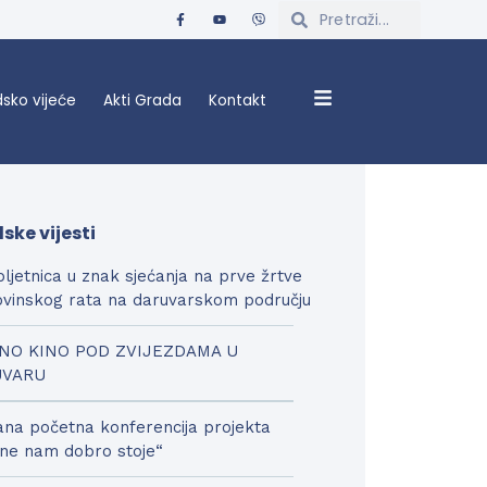
sko vijeće
Akti Grada
Kontakt
ske vijesti
bljetnica u znak sjećanja na prve žrtve
vinskog rata na daruvarskom području
NO KINO POD ZVIJEZDAMA U
UVARU
na početna konferencija projekta
ne nam dobro stoje“