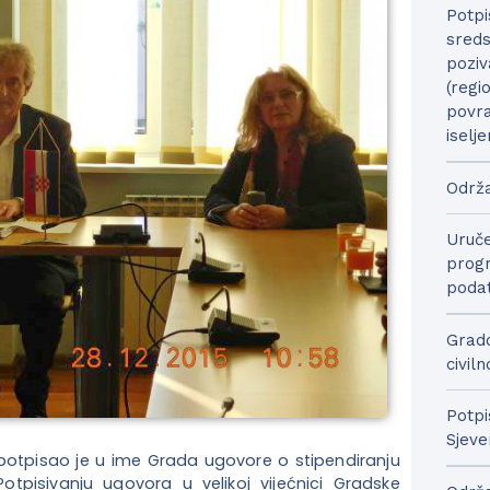
Potpi
sreds
poziv
(regi
povra
iselje
Održa
Uruče
progr
podat
Grado
civil
Potpi
Sjeve
potpisao je u ime Grada ugovore o stipendiranju
tpisivanju ugovora u velikoj vijećnici Gradske