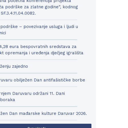
na početna konferencija projekta
a podrške za zlatne godine“, kodnog
 SF.3.4.11.04.0082.
podrške – povezivanje usluga i ljudi u
nici
4,28 eura bespovratnih sredstava za
kt opremanja i uređenja dječjeg igrališta
ženju zajedno
uvaru obilježen Dan antifašističke borbe
njem Daruvaru održani 11. Dani
boraka
ežen Dan mađarske kulture Daruvar 2026.