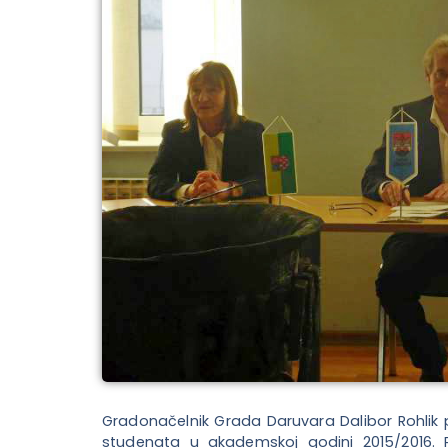
Gradonačelnik Grada Daruvara Dalibor Rohlik 
studenata u akademskoj godini 2015/2016. Po