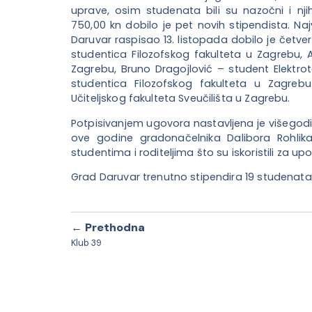
uprave, osim studenata bili su nazočni i nji
750,00 kn dobilo je pet novih stipendista. N
Daruvar raspisao 13. listopada dobilo je četve
studentica Filozofskog fakulteta u Zagrebu, 
Zagrebu, Bruno Dragojlović – student Elektro
studentica Filozofskog fakulteta u Zagre
Učiteljskog fakulteta Sveučilišta u Zagrebu.
Potpisivanjem ugovora nastavljena je višegodišn
ove godine gradonačelnika Dalibora Rohlika
studentima i roditeljima što su iskoristili za 
Grad Daruvar trenutno stipendira 19 studenat
← Prethodna
Klub 39