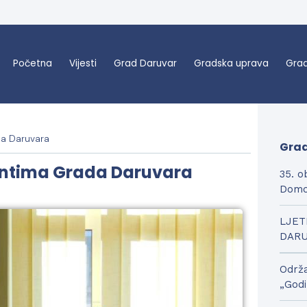
Početna
Vijesti
Grad Daruvar
Gradska uprava
Grad
da Daruvara
Grad
dentima Grada Daruvara
35. o
Domo
LJET
DAR
Održa
„Godi