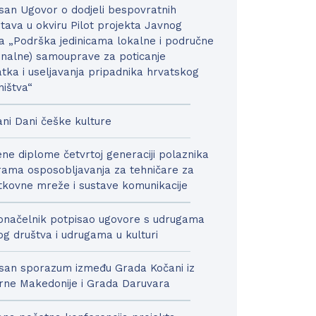
san Ugovor o dodjeli bespovratnih
tava u okviru Pilot projekta Javnog
a „Podrška jedinicama lokalne i područne
onalne) samouprave za poticanje
tka i useljavanja pripadnika hrvatskog
ništva“
ni Dani češke kulture
ne diplome četvrtoj generaciji polaznika
ama osposobljavanja za tehničare za
kovne mreže i sustave komunikacije
načelnik potpisao ugovore s udrugama
nog društva i udrugama u kulturi
san sporazum između Grada Kočani iz
rne Makedonije i Grada Daruvara