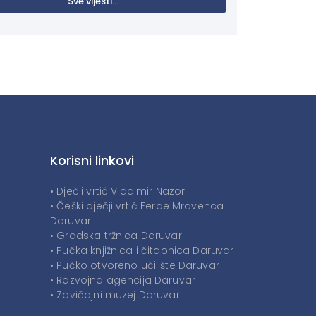
Sve vijesti...
Korisni linkovi
• Dječji vrtić Vladimir Nazor
• Češki dječji vrtić Ferde Mravenca
Daruvar
• Gradska tržnica Daruvar
• Pučka knjižnica i čitaonica Daruvar
• Pučko otvoreno učilište Daruvar
• Razvojna agencija Daruvar
• Zavičajni muzej Daruvar