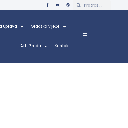
a uprava
Gradsko vijeće
Akti Grada
Kontakt