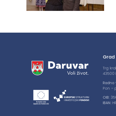
Grad
Trg kra
43500 
Radno 
Pon – p
OIB:
35
IBAN:
HR