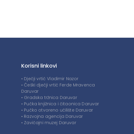
Korisni linkovi
• Dječji vrtić Vladimir Nazor
• Češki dječji vrtić Ferde Mravenca
Daruvar
• Gradska tržnica Daruvar
• Pučka knjižnica i čitaonica Daruvar
• Pučko otvoreno učilište Daruvar
• Razvojna agencija Daruvar
• Zavičajni muzej Daruvar