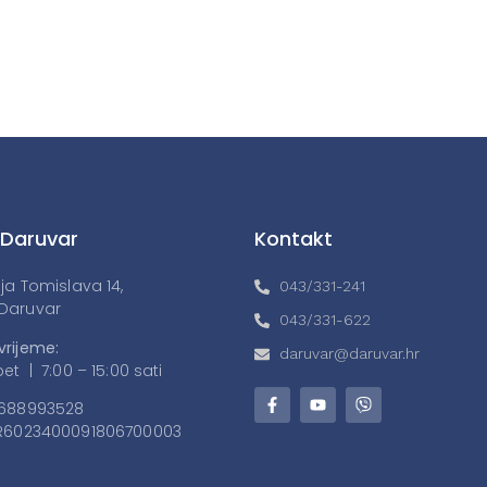
 Daruvar
Kontakt
lja Tomislava 14,
043/331-241
Daruvar
043/331-622
vrijeme:
daruvar@daruvar.hr
et | 7:00 – 15:00 sati
688993528
6023400091806700003