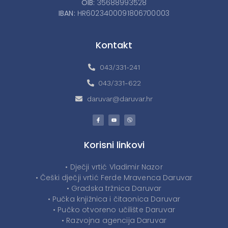
OIB:
35688993528
IBAN:
HR6023400091806700003
Kontakt
043/331-241
043/331-622
daruvar@daruvar.hr
Korisni linkovi
• Dječji vrtić Vladimir Nazor
• Češki dječji vrtić Ferde Mravenca Daruvar
• Gradska tržnica Daruvar
• Pučka knjižnica i čitaonica Daruvar
• Pučko otvoreno učilište Daruvar
• Razvojna agencija Daruvar