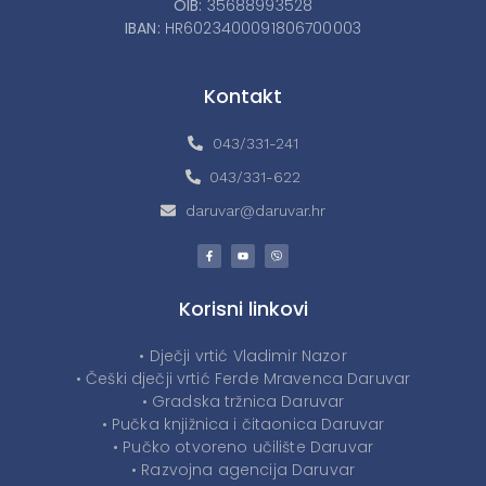
OIB:
35688993528
IBAN:
HR6023400091806700003
Kontakt
043/331-241
043/331-622
daruvar@daruvar.hr
Korisni linkovi
• Dječji vrtić Vladimir Nazor
• Češki dječji vrtić Ferde Mravenca Daruvar
• Gradska tržnica Daruvar
• Pučka knjižnica i čitaonica Daruvar
• Pučko otvoreno učilište Daruvar
• Razvojna agencija Daruvar