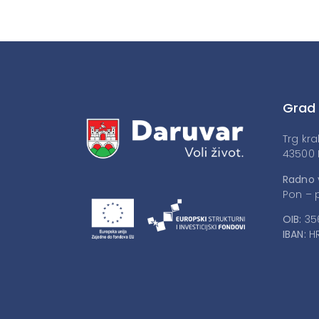
Grad
Trg kra
43500 
Radno 
Pon – p
OIB:
35
IBAN:
HR