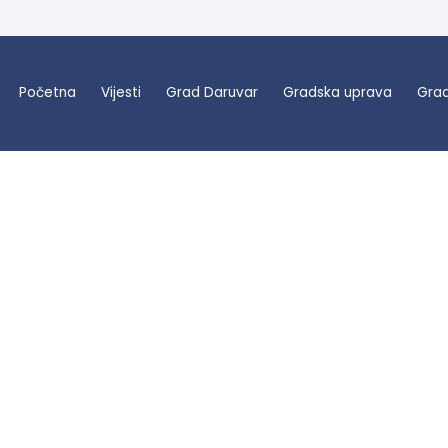
Početna
Vijesti
Grad Daruvar
Gradska uprava
Grad