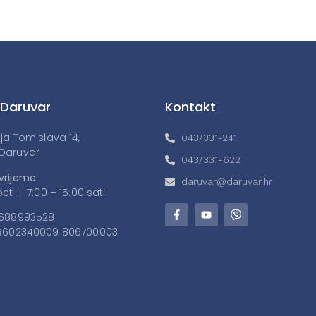
 Daruvar
Kontakt
lja Tomislava 14,
043/331-241
Daruvar
043/331-622
vrijeme:
daruvar@daruvar.hr
et | 7:00 – 15:00 sati
688993528
6023400091806700003