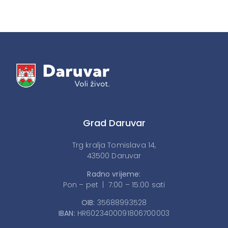
Grad Daruvar
Trg kralja Tomislava 14,
43500 Daruvar
Radno vrijeme:
Pon – pet | 7:00 – 15:00 sati
OIB:
35688993528
IBAN:
HR6023400091806700003