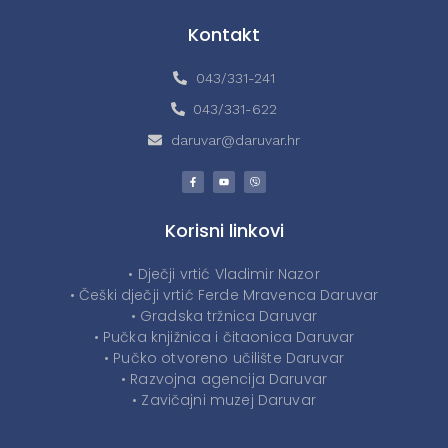
Kontakt
043/331-241
043/331-622
daruvar@daruvar.hr
Korisni linkovi
• Dječji vrtić Vladimir Nazor
• Češki dječji vrtić Ferde Mravenca Daruvar
• Gradska tržnica Daruvar
• Pučka knjižnica i čitaonica Daruvar
• Pučko otvoreno učilište Daruvar
• Razvojna agencija Daruvar
• Zavičajni muzej Daruvar