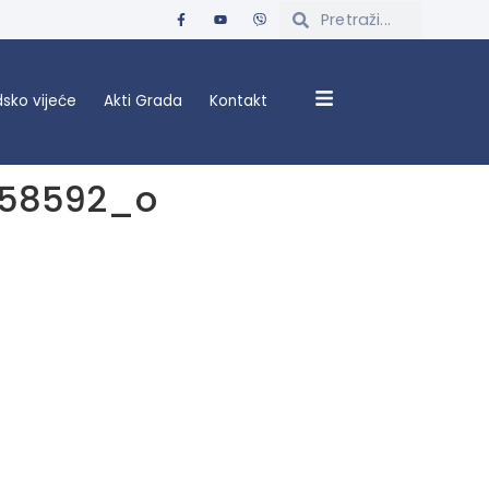
sko vijeće
Akti Grada
Kontakt
758592_o