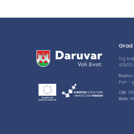
Grad
Trg kra
43500 
Radno 
Pon – p
OIB:
35
IBAN:
HR