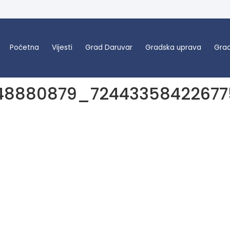
Početna
Vijesti
Grad Daruvar
Gradska uprava
Grad
48880879_7244335842267