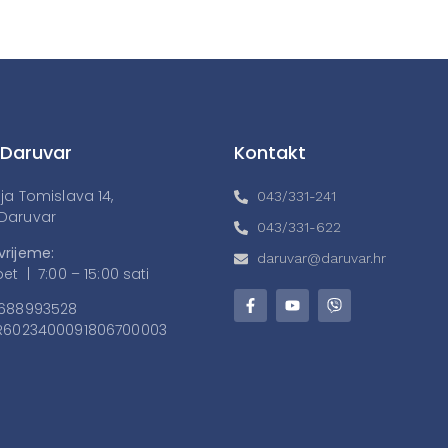
 Daruvar
Kontakt
lja Tomislava 14,
043/331-241
Daruvar
043/331-622
vrijeme:
daruvar@daruvar.hr
et | 7:00 – 15:00 sati
688993528
6023400091806700003