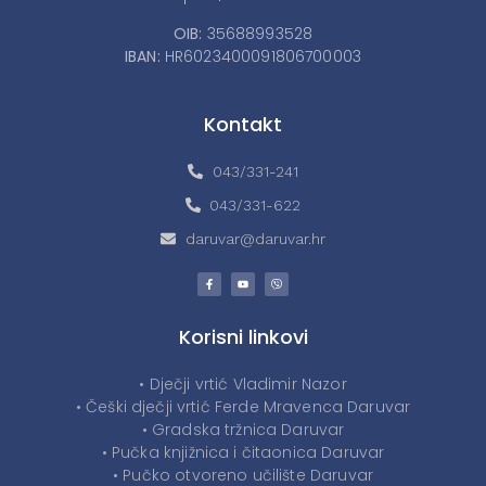
OIB:
35688993528
IBAN:
HR6023400091806700003
Kontakt
043/331-241
043/331-622
daruvar@daruvar.hr
Korisni linkovi
• Dječji vrtić Vladimir Nazor
• Češki dječji vrtić Ferde Mravenca Daruvar
• Gradska tržnica Daruvar
• Pučka knjižnica i čitaonica Daruvar
• Pučko otvoreno učilište Daruvar