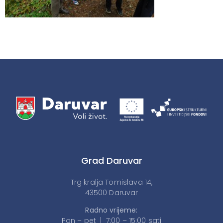
Grad Daruvar
Trg kralja Tomislava 14,
43500 Daruvar
Radno vrijeme:
Pon – pet | 7:00 – 15:00 sati