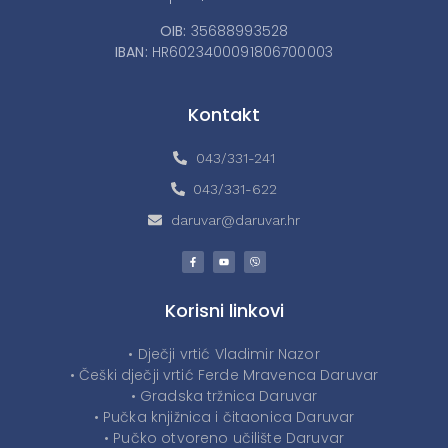
OIB:
35688993528
IBAN:
HR6023400091806700003
Kontakt
043/331-241
043/331-622
daruvar@daruvar.hr
Korisni linkovi
• Dječji vrtić Vladimir Nazor
• Češki dječji vrtić Ferde Mravenca Daruvar
• Gradska tržnica Daruvar
• Pučka knjižnica i čitaonica Daruvar
• Pučko otvoreno učilište Daruvar