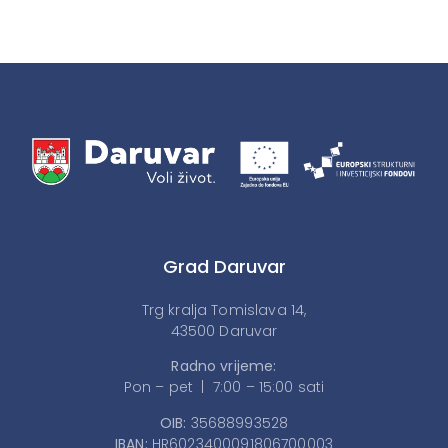
Grad Daruvar
Trg kralja Tomislava 14,
43500 Daruvar
Radno vrijeme:
Pon – pet | 7:00 – 15:00 sati
OIB:
35688993528
IBAN:
HR6023400091806700003