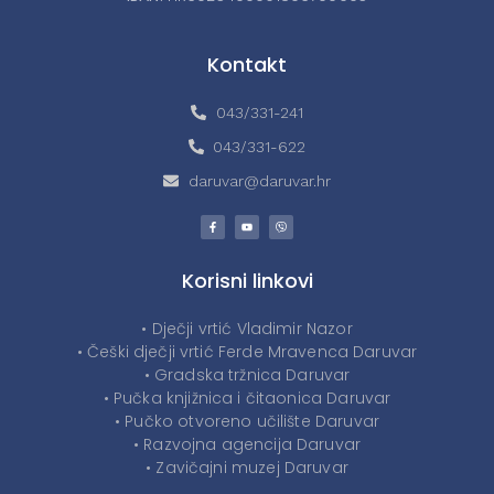
Kontakt
043/331-241
043/331-622
daruvar@daruvar.hr
Korisni linkovi
• Dječji vrtić Vladimir Nazor
• Češki dječji vrtić Ferde Mravenca Daruvar
• Gradska tržnica Daruvar
• Pučka knjižnica i čitaonica Daruvar
• Pučko otvoreno učilište Daruvar
• Razvojna agencija Daruvar
• Zavičajni muzej Daruvar