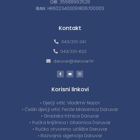
OIB:
35688993528
IBAN:
HR6023400091806700003
Kontakt
043/331-241
043/331-622
daruvar@daruvar.hr
Korisni linkovi
• Dječji vrtić Vladimir Nazor
• Češki dječji vrtić Ferde Mravenca Daruvar
• Gradska tržnica Daruvar
• Pučka knjižnica i čitaonica Daruvar
• Pučko otvoreno učilište Daruvar
• Razvojna agencija Daruvar