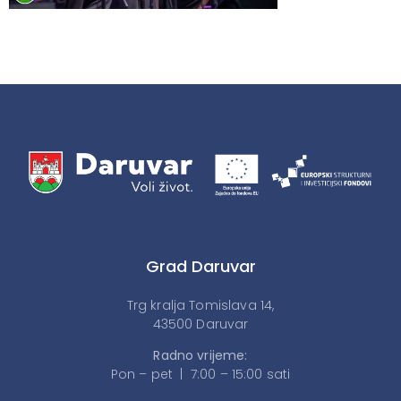
Grad Daruvar
Trg kralja Tomislava 14,
43500 Daruvar
Radno vrijeme:
Pon – pet | 7:00 – 15:00 sati