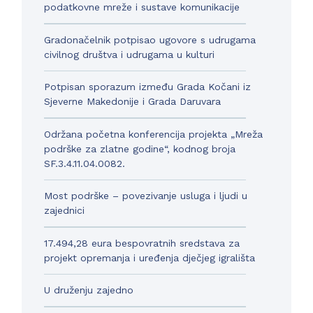
podatkovne mreže i sustave komunikacije
Gradonačelnik potpisao ugovore s udrugama
civilnog društva i udrugama u kulturi
Potpisan sporazum između Grada Kočani iz
Sjeverne Makedonije i Grada Daruvara
Održana početna konferencija projekta „Mreža
podrške za zlatne godine“, kodnog broja
SF.3.4.11.04.0082.
Most podrške – povezivanje usluga i ljudi u
zajednici
17.494,28 eura bespovratnih sredstava za
projekt opremanja i uređenja dječjeg igrališta
U druženju zajedno