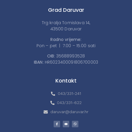
Grad Daruvar
Trg kralja Tomislava 14,
43500 Daruvar
Radno vrijeme:
Pon – pet | 7:00 – 15:00 sati
OIB:
35688993528
IBAN:
HR6023400091806700003
Kontakt
043/331-241
043/331-622
daruvar@daruvar.hr