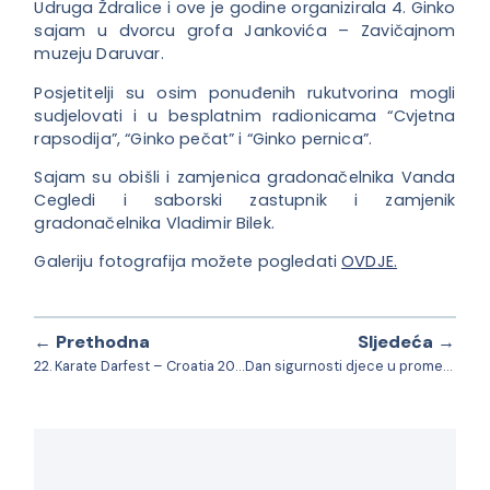
Udruga Ždralice i ove je godine organizirala 4. Ginko
sajam u dvorcu grofa Jankovića – Zavičajnom
muzeju Daruvar.
Posjetitelji su osim ponuđenih rukutvorina mogli
sudjelovati i u besplatnim radionicama “Cvjetna
rapsodija”, “Ginko pečat” i “Ginko pernica”.
Sajam su obišli i zamjenica gradonačelnika Vanda
Cegledi i saborski zastupnik i zamjenik
gradonačelnika Vladimir Bilek.
Galeriju fotografija možete pogledati
OVDJE.
← Prethodna
Sljedeća →
22. Karate Darfest – Croatia 2024.
Dan sigurnosti djece u prometu – Daruvar