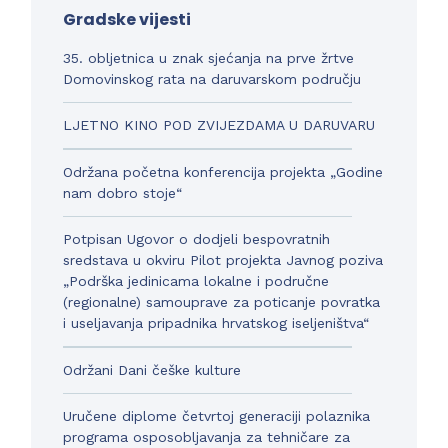
Gradske vijesti
35. obljetnica u znak sjećanja na prve žrtve
Domovinskog rata na daruvarskom području
LJETNO KINO POD ZVIJEZDAMA U DARUVARU
Održana početna konferencija projekta „Godine
nam dobro stoje“
Potpisan Ugovor o dodjeli bespovratnih
sredstava u okviru Pilot projekta Javnog poziva
„Podrška jedinicama lokalne i područne
(regionalne) samouprave za poticanje povratka
i useljavanja pripadnika hrvatskog iseljeništva“
Održani Dani češke kulture
Uručene diplome četvrtoj generaciji polaznika
programa osposobljavanja za tehničare za