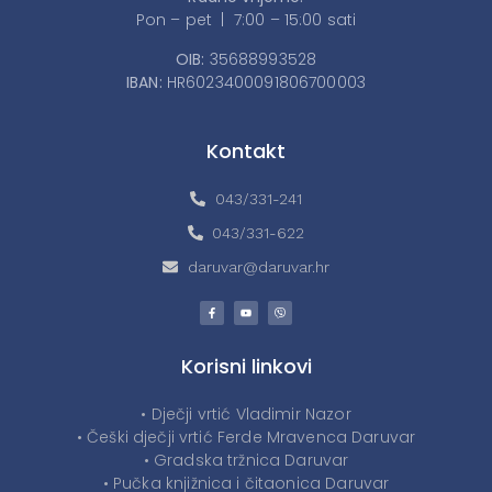
Pon – pet | 7:00 – 15:00 sati
OIB:
35688993528
IBAN:
HR6023400091806700003
Kontakt
043/331-241
043/331-622
daruvar@daruvar.hr
Korisni linkovi
• Dječji vrtić Vladimir Nazor
• Češki dječji vrtić Ferde Mravenca Daruvar
• Gradska tržnica Daruvar
• Pučka knjižnica i čitaonica Daruvar