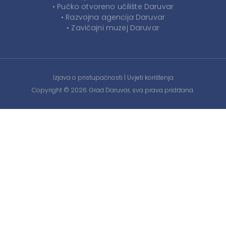
• Pučko otvoreno učilište Daruvar
• Razvojna agencija Daruvar
• Zavičajni muzej Daruvar
Izjava o pristupačnosti
|
Uvjeti korištenja
Copyright © 2026. Grad Daruvar, sva prava pridržana.