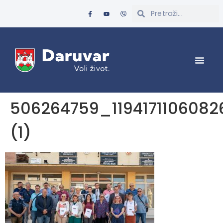
506264759_119417110608
(1)