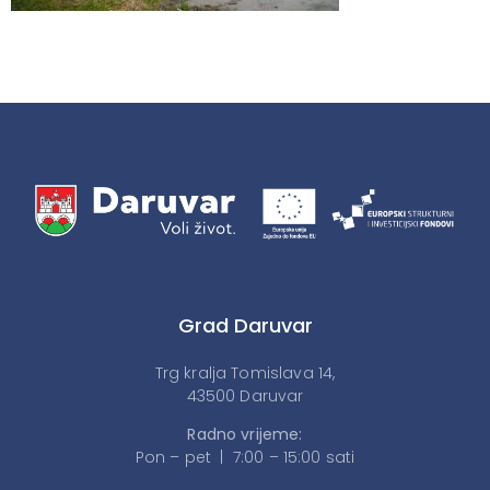
Grad Daruvar
Trg kralja Tomislava 14,
43500 Daruvar
Radno vrijeme:
Pon – pet | 7:00 – 15:00 sati