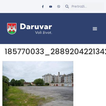
185770033_288920422134