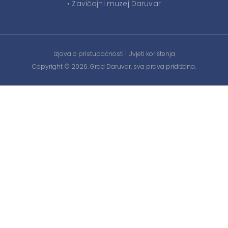
• Zavičajni muzej Daruvar
Izjava o pristupačnosti
|
Uvjeti korištenja
Copyright © 2026. Grad Daruvar, sva prava pridržana.