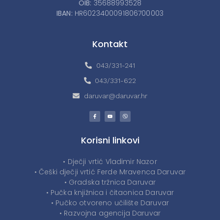
OIB:
35688993528
IBAN:
HR6023400091806700003
Kontakt
043/331-241
043/331-622
daruvar@daruvar.hr
Korisni linkovi
• Dječji vrtić Vladimir Nazor
• Češki dječji vrtić Ferde Mravenca Daruvar
• Gradska tržnica Daruvar
• Pučka knjižnica i čitaonica Daruvar
• Pučko otvoreno učilište Daruvar
• Razvojna agencija Daruvar