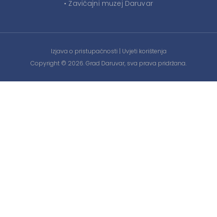
• Zavičajni muzej Daruvar
Izjava o pristupačnosti
|
Uvjeti korištenja
Copyright © 2026. Grad Daruvar, sva prava pridržana.