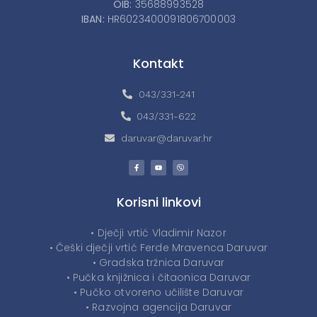
OIB:
35688993528
IBAN:
HR6023400091806700003
Kontakt
043/331-241
043/331-622
daruvar@daruvar.hr
Korisni linkovi
• Dječji vrtić Vladimir Nazor
• Češki dječji vrtić Ferde Mravenca Daruvar
• Gradska tržnica Daruvar
• Pučka knjižnica i čitaonica Daruvar
• Pučko otvoreno učilište Daruvar
• Razvojna agencija Daruvar