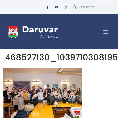
468527130_103971030819