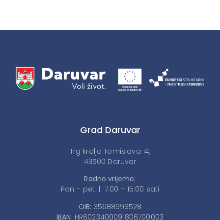
Grad Daruvar
Trg kralja Tomislava 14,
43500 Daruvar
Radno vrijeme:
Pon – pet | 7:00 – 15:00 sati
OIB:
35688993528
IBAN:
HR6023400091806700003