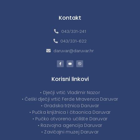
Kontakt
043/331-241
043/331-622
daruvar@daruvar.hr
Korisni linkovi
• Dječji vrtić Vladimir Nazor
• Češki dječji vrtić Ferde Mravenca Daruvar
• Gradska tržnica Daruvar
• Pučka knjižnica i čitaonica Daruvar
• Pučko otvoreno učilište Daruvar
• Razvojna agencija Daruvar
• Zavičajni muzej Daruvar