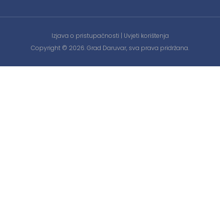
Izjava o pristupačnosti
|
Uvjeti korištenja
Copyright © 2026. Grad Daruvar, sva prava pridržana.