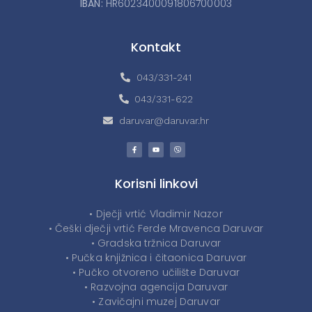
IBAN:
HR6023400091806700003
Kontakt
043/331-241
043/331-622
daruvar@daruvar.hr
Korisni linkovi
• Dječji vrtić Vladimir Nazor
• Češki dječji vrtić Ferde Mravenca Daruvar
• Gradska tržnica Daruvar
• Pučka knjižnica i čitaonica Daruvar
• Pučko otvoreno učilište Daruvar
• Razvojna agencija Daruvar
• Zavičajni muzej Daruvar