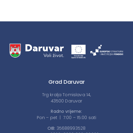
Grad Daruvar
Trg kralja Tomislava 14,
43500 Daruvar
Radno vrijeme:
Pon – pet | 7:00 – 15:00 sati
OIB:
35688993528