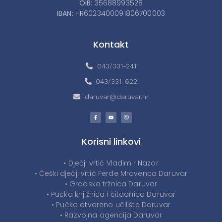
OIB:
35688993528
IBAN:
HR6023400091806700003
Kontakt
043/331-241
043/331-622
daruvar@daruvar.hr
Korisni linkovi
• Dječji vrtić Vladimir Nazor
• Češki dječji vrtić Ferde Mravenca Daruvar
• Gradska tržnica Daruvar
• Pučka knjižnica i čitaonica Daruvar
• Pučko otvoreno učilište Daruvar
• Razvojna agencija Daruvar