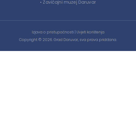
• Zavičajni muzej Daruvar
Izjava o pristupačnosti
|
Uvjeti korištenja
Copyright © 2026. Grad Daruvar, sva prava pridržana.