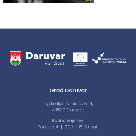
Grad Daruvar
Trg kralja Tomislava 14,
43500 Daruvar
Radno vrijeme:
Pon – pet | 7:00 – 15:00 sati