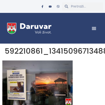
592210861_134150967134