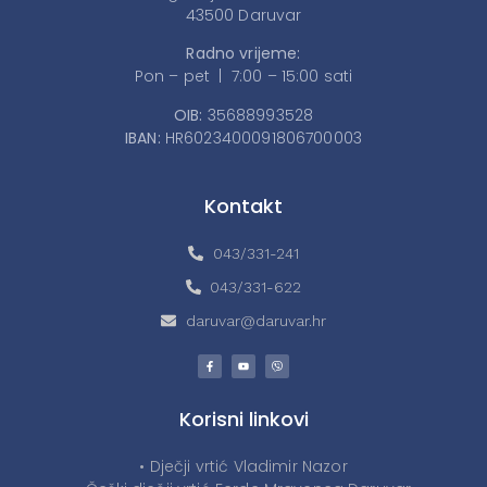
43500 Daruvar
Radno vrijeme:
Pon – pet | 7:00 – 15:00 sati
OIB:
35688993528
IBAN:
HR6023400091806700003
Kontakt
043/331-241
043/331-622
daruvar@daruvar.hr
Korisni linkovi
• Dječji vrtić Vladimir Nazor