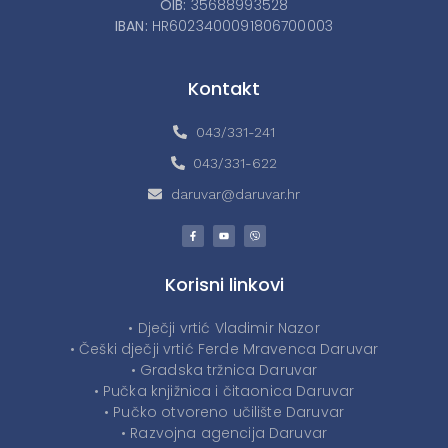
OIB:
35688993528
IBAN:
HR6023400091806700003
Kontakt
043/331-241
043/331-622
daruvar@daruvar.hr
Korisni linkovi
• Dječji vrtić Vladimir Nazor
• Češki dječji vrtić Ferde Mravenca Daruvar
• Gradska tržnica Daruvar
• Pučka knjižnica i čitaonica Daruvar
• Pučko otvoreno učilište Daruvar
• Razvojna agencija Daruvar