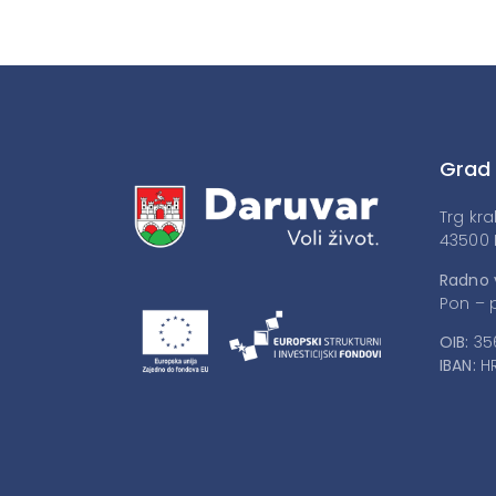
Grad
Trg kra
43500 
Radno 
Pon – p
OIB:
35
IBAN:
HR