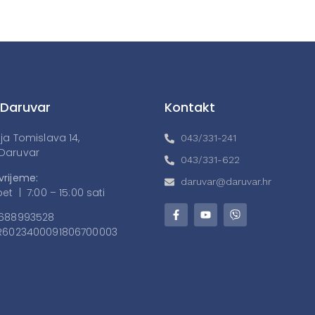
 Daruvar
Kontakt
lja Tomislava 14,
043/331-241
Daruvar
043/331-622
vrijeme:
daruvar@daruvar.hr
et | 7:00 – 15:00 sati
688993528
6023400091806700003