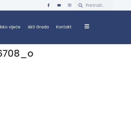
sko vijeće
Akti Grada
Kontakt
6708_o