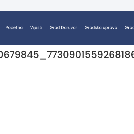
Početna
Vijesti
Grad Daruvar
Gradska uprava
Grad
00679845_773090155926818