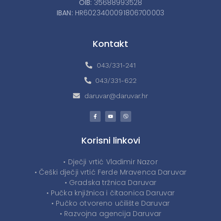
OIB:
35688993528
IBAN:
HR6023400091806700003
Kontakt
043/331-241
043/331-622
daruvar@daruvar.hr
Korisni linkovi
• Dječji vrtić Vladimir Nazor
• Češki dječji vrtić Ferde Mravenca Daruvar
• Gradska tržnica Daruvar
• Pučka knjižnica i čitaonica Daruvar
• Pučko otvoreno učilište Daruvar
• Razvojna agencija Daruvar