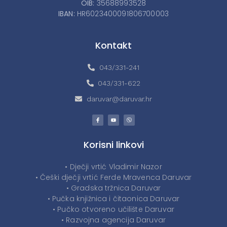
OIB:
35688993528
IBAN:
HR6023400091806700003
Kontakt
043/331-241
043/331-622
daruvar@daruvar.hr
Korisni linkovi
• Dječji vrtić Vladimir Nazor
• Češki dječji vrtić Ferde Mravenca Daruvar
• Gradska tržnica Daruvar
• Pučka knjižnica i čitaonica Daruvar
• Pučko otvoreno učilište Daruvar
• Razvojna agencija Daruvar